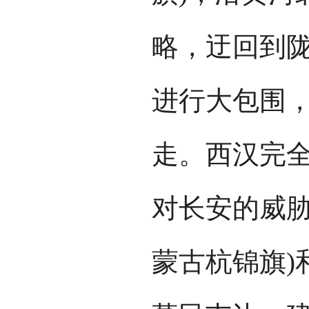
略，迂回到
进行大包围
走。西汉完
对长安的威胁
蒙古杭锦旗)