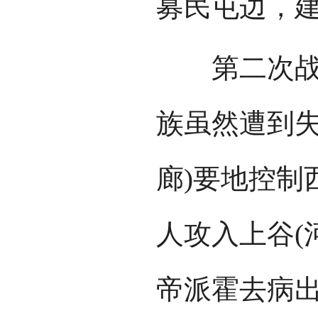
募民屯边，
第二次战役
族虽然遭到失
廊)要地控制
人攻入上谷(
帝派霍去病出