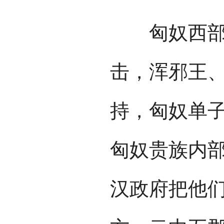
匈奴西部地
击，浑邪王
持，匈奴单
匈奴贵族内部
汉政府把他