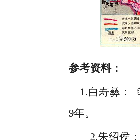
参考资料：
1.白寿彝：《
9年。
2.朱绍侯：