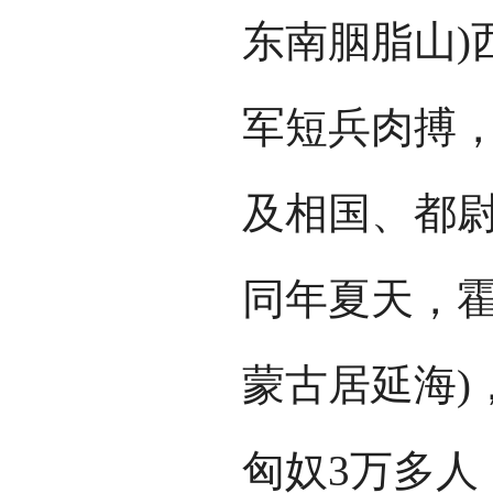
东南胭脂山)
军短兵肉搏
及相国、都
同年夏天，霍
蒙古居延海)
匈奴3万多人