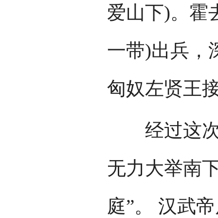
爱山下)。霍
一带)出兵，
匈奴左贤王
经过这次战
无力大举南下
庭”。 汉武