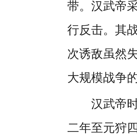
带。汉武帝
行反击。其
次诱敌虽然
大规模战争
汉武帝时期
二年至元狩四