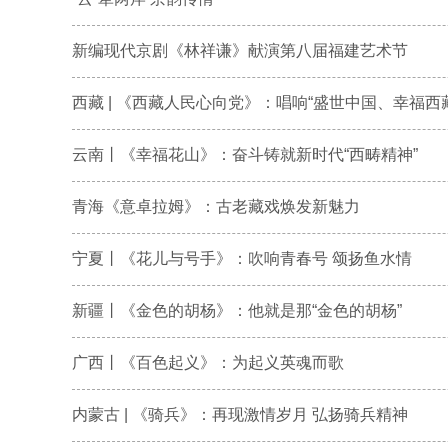
新编现代京剧《林祥谦》献演第八届福建艺术节
西藏 | 《西藏人民心向党》：唱响“盛世中国、幸福西藏”
云南丨《幸福花山》：奋斗铸就新时代“西畴精神”
青海《意卓拉姆》：古老藏戏焕发新魅力
宁夏丨《花儿与号手》：吹响青春号 颂扬鱼水情
新疆丨《金色的胡杨》：他就是那“金色的胡杨”
广西丨《百色起义》：为起义英魂而歌
内蒙古 | 《骑兵》：再现激情岁月 弘扬骑兵精神