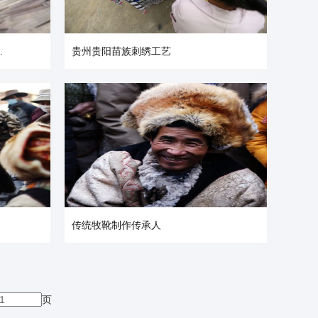
.
贵州贵阳苗族刺绣工艺
传统牧靴制作传承人
页