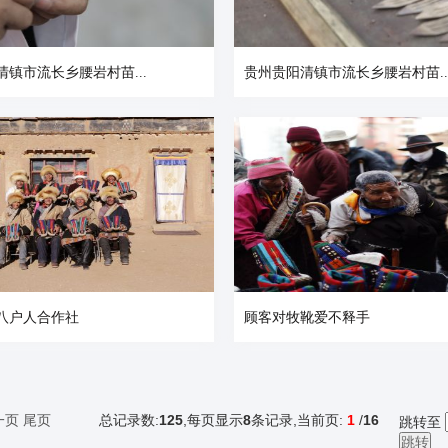
清镇市流长乡腰岩村苗...
贵州贵阳清镇市流长乡腰岩村苗..
八户人合作社
顾客对牧靴爱不释手
一页
尾页
总记录数:
125
,每页显示
8
条记录,当前页:
1
/
16
跳转至