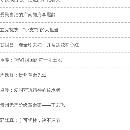
爱民自洁的广南知府李熙龄
立克拢拢：“小支书”的大担当
甘祖昌、龚全珍夫妇：并蒂莲花初心红
卓嘎：“守好祖国的每一寸土地”
周逸群：贵州革命先烈
卓嘎：爱国守边精神的传承者
贵州无产阶级革命家——王若飞
郭隆真：宁可牺牲，决不屈节