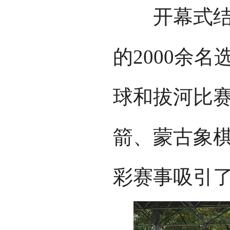
开幕式结束
的2000余
球和拔河比
箭、蒙古象
彩赛事吸引