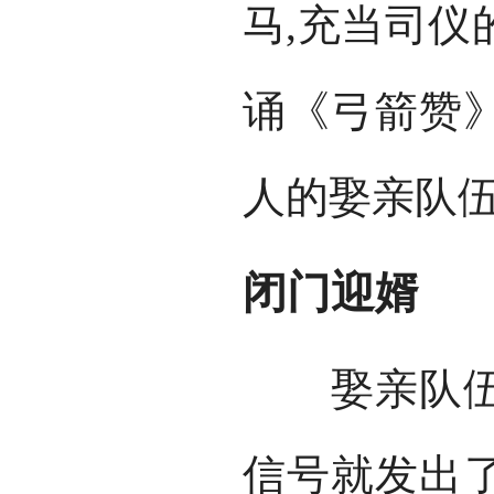
马,充当司仪
诵《弓箭赞
人的娶亲队
闭门迎婿
娶亲队伍刚
信号就发出