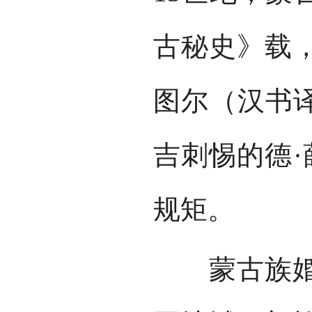
古秘史》载
图尔（汉书译
吉刺惕的德·
规矩。
蒙古族婚礼