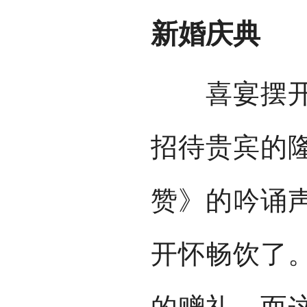
新婚庆典
喜宴摆开，
招待贵宾的
赞》的吟诵
开怀畅饮了