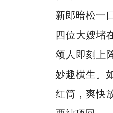
新郎暗松一
四位大嫂堵在
颂人即刻上阵
妙趣横生。
红筒，爽快