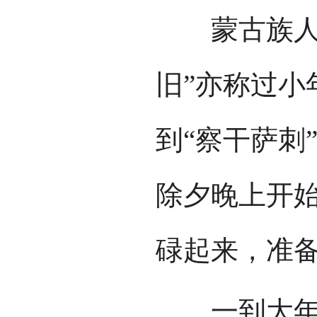
蒙古族人，
旧”亦称过小
到“察干萨刺
除夕晚上开
碌起来，准
一到大年初