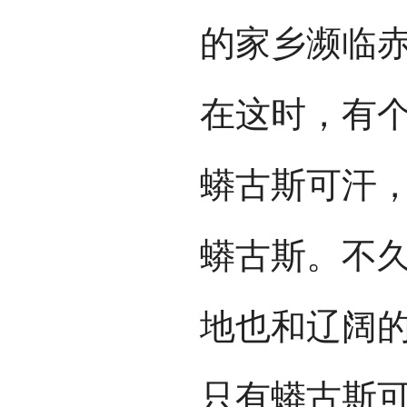
的家乡濒临
在这时，有
蟒古斯可汗
蟒古斯。不
地也和辽阔
只有蟒古斯