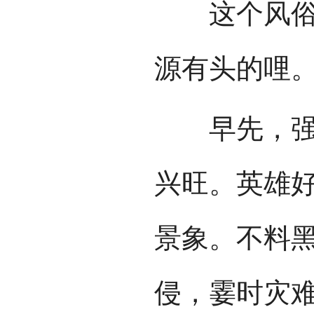
这个风俗是
源有头的哩
早先，强盛
兴旺。英雄
景象。不料
侵，霎时灾