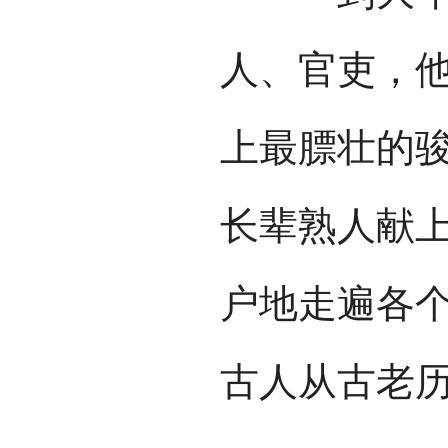
人、官吏，
上最膘壮的
长辈熟人献
户地走遍各
古人从古老