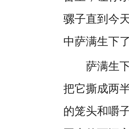
骡子直到今
中萨满生下
萨满生下蟒
把它撕成两
的笼头和嚼