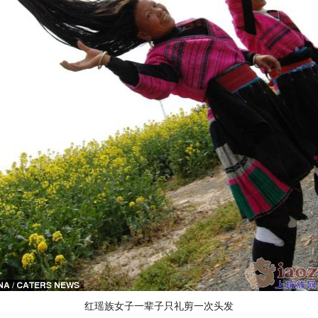
红瑶族女子一辈子只礼剪一次头发