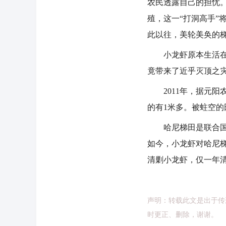
农民透露自己的担忧
殖，这一“打洞高手
此以往，美轮美奂的
小龙虾原本生活在长
竟带来了近乎灭顶之
2011年，据元阳
的有1米多。被蛀空
哈尼梯田是联合国粮农
如今，小龙虾对哈尼梯
清剿小龙虾，仅一年清
声明：转载此文是出于传
时更正、删除，谢谢。