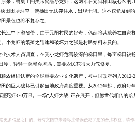
。原来，餐桌上的美味食品小龙虾，这两年在元阳梯田核心区的
”将梯田田埂蛀空，使梯田无法存住水，出现干涸。这不仅危及到
梯田景色也将不复存在。
江中下游省份，由于元阳村民的好奇，偶然将其放养在自家梯
灾。小龙虾的繁殖之迅速和破坏力之强是村民始料未及的。
农业技术人员调查，在受小龙虾危害较深的梯田里，每亩梯田被
的田埂，轻轻一踩就会垮塌，需要农民花很大力气修复。
组织认定的全球重要农业文化遗产，被中国政府列入2012-2
田的巨大破坏已引起当地政府高度重视。从2012年起，政府每年
理死虾370万只。一场“人虾大战”正在展开，但愿世代相传的
递更多信息之目的。若有文图或来源标注错误侵犯了您的合法权益，请作