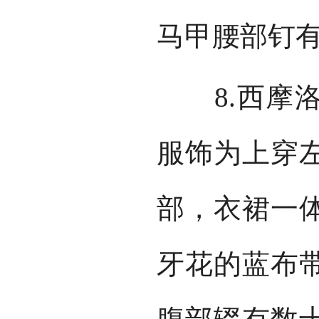
马甲腰部钉
8.西摩洛
服饰为上穿
部，衣裙一
牙花的蓝布