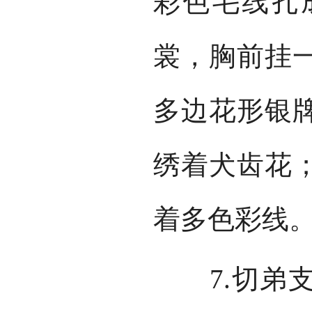
彩色毛线扎
裳，胸前挂
多边花形银
绣着犬齿花
着多色彩线
7.切弟支