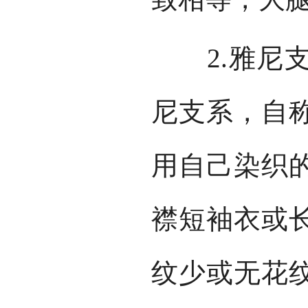
2.雅尼支
尼支系，自
用自己染织
襟短袖衣或
纹少或无花