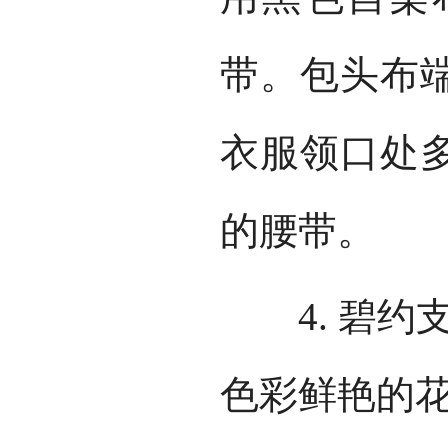
带。包头布
衣服领口处
的腰带。
4. 碧约
色彩鲜艳的