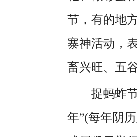
节，有的地
寨神活动，
畜兴旺、五
捉蚂蚱节，
年”(每年阴