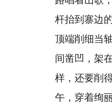
杆抬到寨边
顶端削细当
间凿凹，架
样，还要削
午，穿着绚