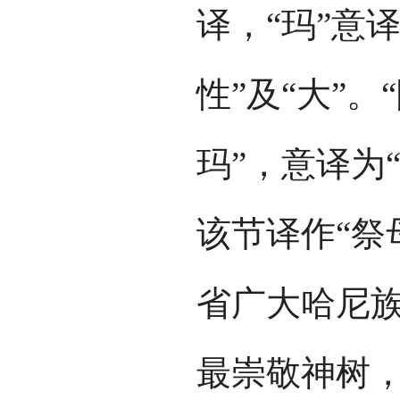
译，“玛”意译
性”及“大”。
玛”，意译为
该节译作“祭
省广大哈尼
最崇敬神树