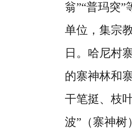
翁”“普玛突
单位，集宗
日。哈尼村
的寨神林和
干笔挺、枝叶
波”（寨神树