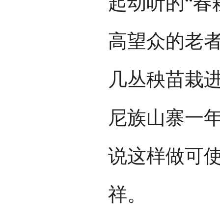
起动听的“春
高望众的老
几丛秧苗栽进
尼族山寨一
说这样做可
祥。