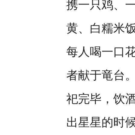
携一只鸡、
黄、白糯米
每人喝一口
者献于竜台
祀完毕，饮
出星星的时