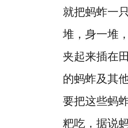
就把蚂蚱一
堆，身一堆
夹起来插在
的蚂蚱及其
要把这些蚂
粑吃，据说