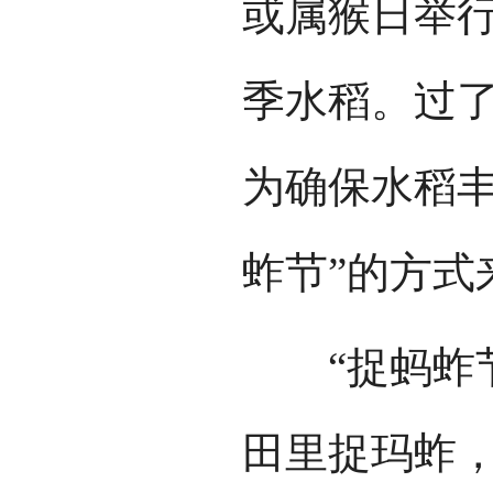
或属猴日举
季水稻。过了
为确保水稻丰
蚱节”的方式
“捉蚂蚱节
田里捉玛蚱，