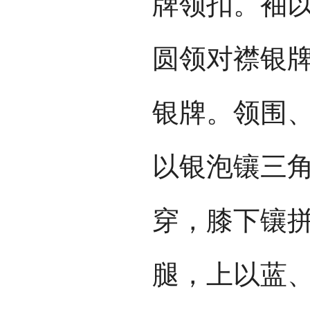
牌领扣。袖
圆领对襟银
银牌。领围
以银泡镶三
穿，膝下镶
腿，上以蓝