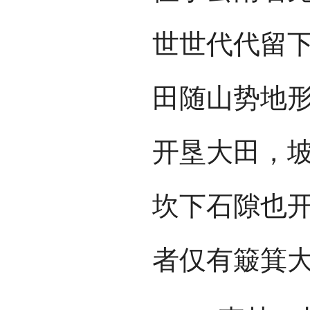
世世代代留
田随山势地
开垦大田，
坎下石隙也
者仅有簸箕