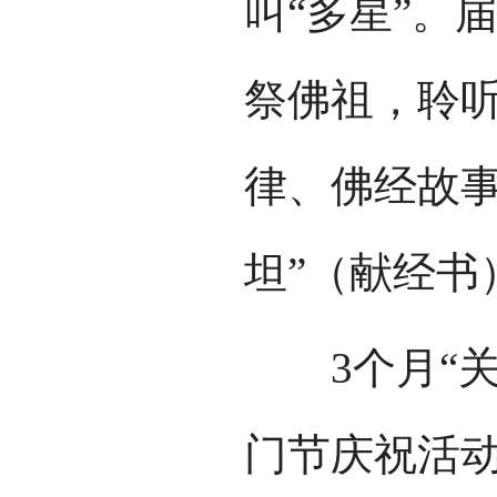
叫“多星”。
祭佛祖，聆
律、佛经故事
坦”（献经书
3个月“关
门节庆祝活