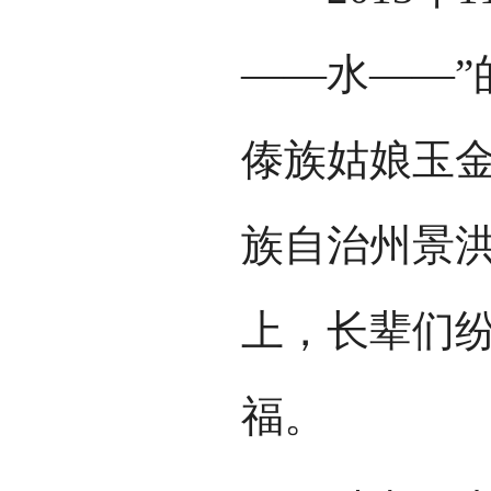
——水——”
傣族姑娘玉
族自治州景
上，长辈们
福。