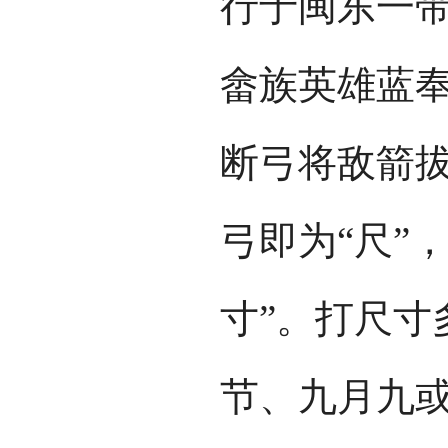
行于闽东一
畲族英雄蓝
断弓将敌箭
弓即为“尺”
寸”。打尺寸
节、九月九