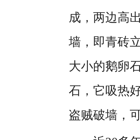
成，两边高
墙，即青砖
大小的鹅卵石
石，它吸热
盗贼破墙，可