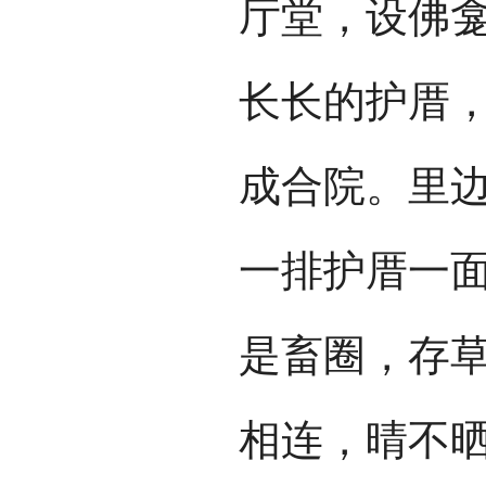
厅堂，设佛
长长的护厝
成合院。里
一排护厝一
是畜圈，存
相连，晴不