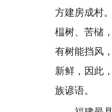
方建房成村
榅树、苦槠
有树能挡风
新鲜，因此，
族谚语。
福建最具代