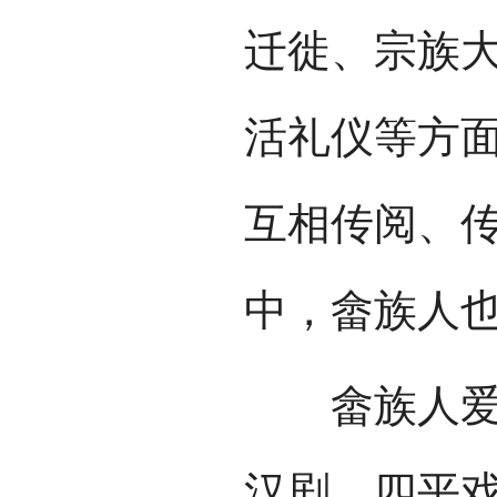
迁徙、宗族
活礼仪等方
互相传阅、
中，畲族人
畲族人爱戏
汉剧、四平