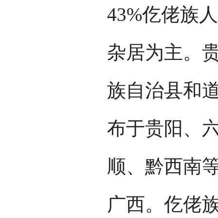
43%仡佬族
杂居为主。
族自治县和
布于贵阳、
顺、黔西南等
广西。仡佬