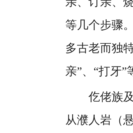
亲、订亲、
等几个步骤
多古老而独特
亲”、“打牙
仡佬族及其
从濮人岩（悬