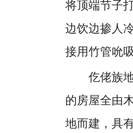
将顶端节子
边饮边掺人
接用竹管吮吸
仡佬族地区
的房屋全由
地而建，具