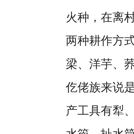
火种，在离
两种耕作方
梁、洋芋、
仡佬族来说
产工具有犁
水篼、扯水