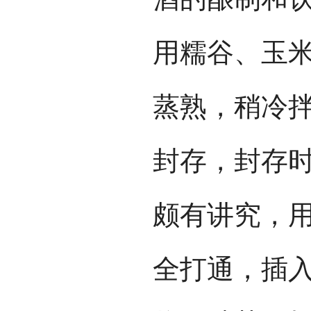
用糯谷、玉
蒸熟，稍冷
封存，封存
颇有讲究，
全打通，插