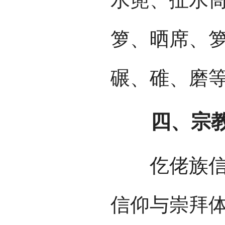
箩、晒席、
碾、碓、磨
四、宗教
仡佬族信仰
信仰与崇拜