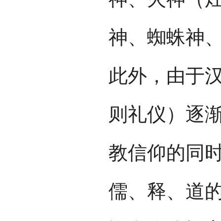
神、蜘蛛神
此外，由于
则礼仪）逐
教信仰的同
儒、释、道