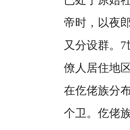
帝时，以夜郎
又分设群。7
僚人居住地
在仡佬族分
个卫。仡佬