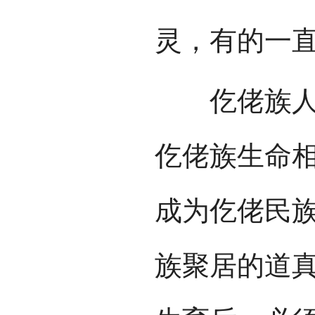
灵，有的一
仡佬族人以
仡佬族生命
成为仡佬民
族聚居的道