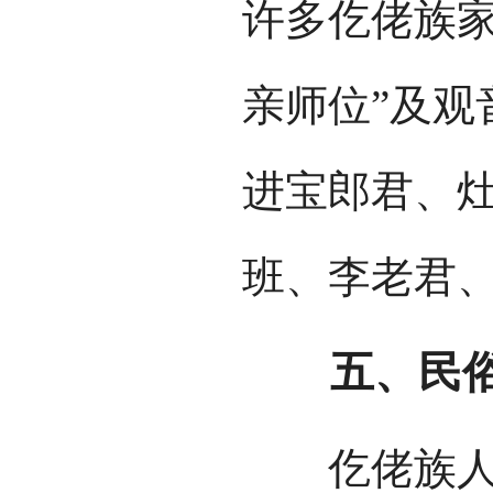
许多仡佬族家
亲师位”及观
进宝郎君、
班、李老君
五、民俗
仡佬族人饮