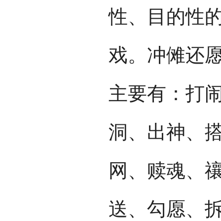
性、目的性
戏。冲傩还
主要有：打
洞、出神、
网、赎魂、
送、勾愿、拆