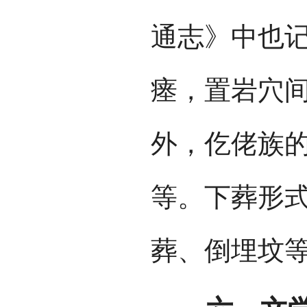
通志》中也记
瘗，置岩穴间
外，仡佬族
等。下葬形
葬、倒埋坟