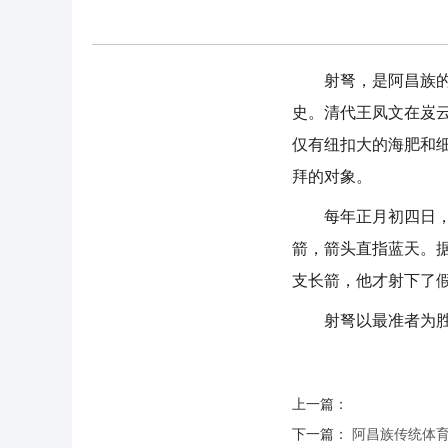
射弩，是阿昌族的传
史。清代王凤文在岌云
仅有纽扣大的海肥和
拜的对象。
每年正月初四日，云
箭，箭头直指蓝天。
支长箭，他才射下了
射弩以最准者为胜。
上一篇：
下一篇：
阿昌族传统体