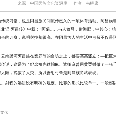
来源：中国民族文化资源库
作者：韦晓康
统习俗，也是阿昌族民间流传已久的一项体育活动。阿昌族善
龙记·阿昌传》中载：“阿猖……与人较弩，射海肥，中其心；植
细长的刀身，说明射技都很高。在阿昌族人的生活中弓弩不仅是
南梁河阿昌族在窝罗节的台坊之上，都要高高竖立：—把巨大
据传说，这是为了纪念祖先遮帕麻。遮帕麻曾用黄栗树做了一张
假太阳，挽救了人类。所以善射弓弩是阿昌族尚武表现。
射程的远进没有明确的规定。比赛的形式比较单一。一般都以
育文化