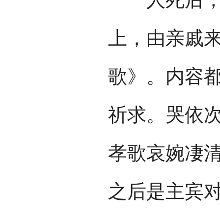
上，由亲戚
歌》。内容
祈求。哭依
孝歌哀婉凄
之后是主宾