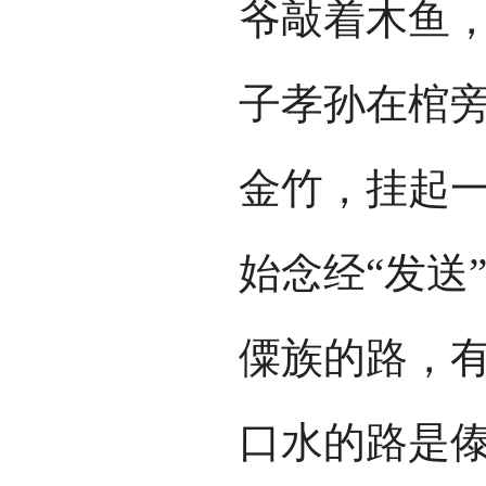
爷敲着木鱼
子孝孙在棺旁
金竹，挂起
始念经“发送
僳族的路，
口水的路是