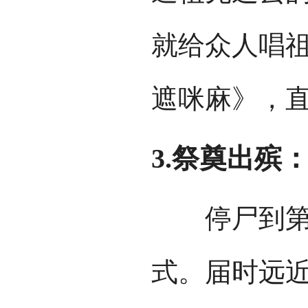
就给众人唱
遮咪麻》，
3.祭奠出殡
停尸到第三
式。届时远