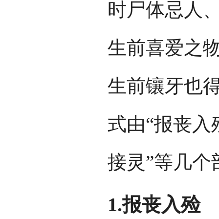
时尸体忌人
生前喜爱之
生前镶牙也
式由“报丧入殓
接灵”等几个
1.报丧入殓