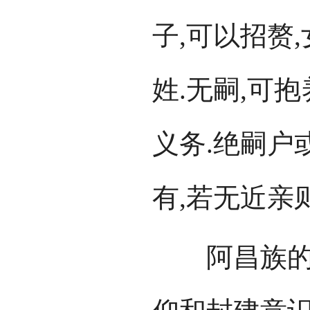
子,可以招赘
姓.无嗣,可
义务.绝嗣户
有,若无近亲
阿昌族的禁