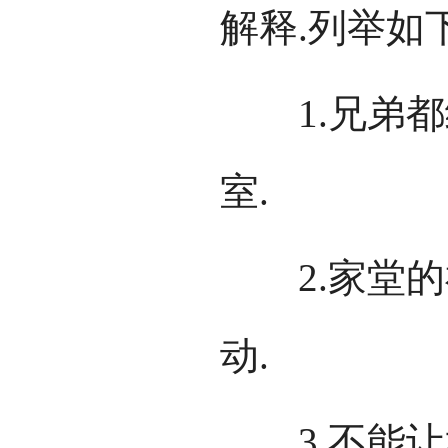
解释.列举如下
1.兄弟都
室.
2.家堂的
动.
3.不能让妇