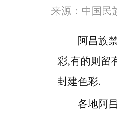
来源：中国民
阿昌族禁忌
彩,有的则留
封建色彩.
各地阿昌族