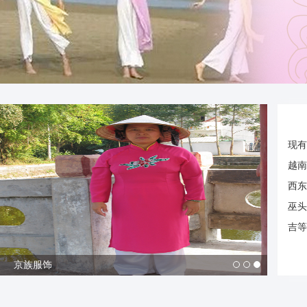
现有
越南
西东
巫头
吉等
京族服饰