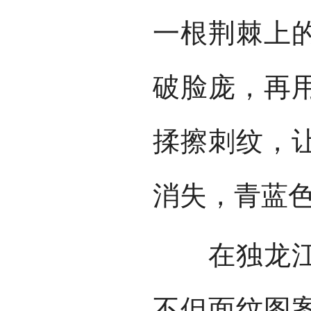
一根荆棘上
破脸庞，再
揉擦刺纹，
消失，青蓝
在独龙江上
不但面纹图