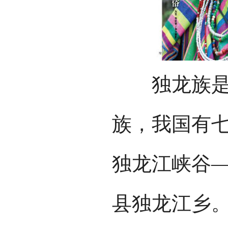
独龙族是跨
族，我国有
独龙江峡谷
县独龙江乡