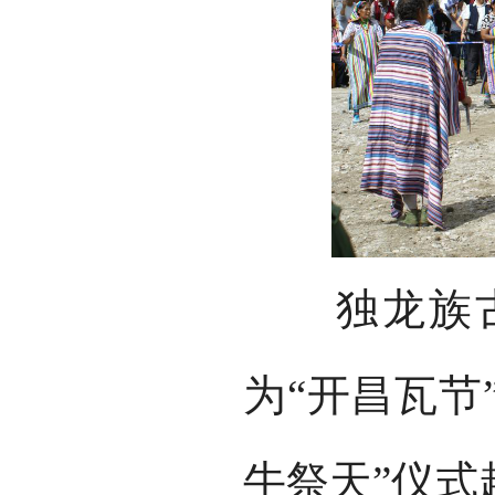
独龙族古老
为“开昌瓦节
牛祭天”仪式