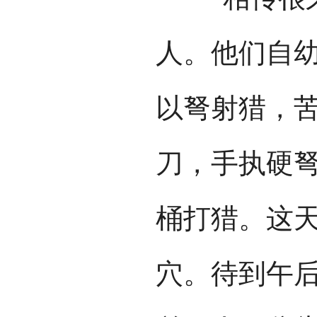
人。他们自
以弩射猎，
刀，手执硬
桶打猎。这
穴。待到午