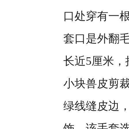
口处穿有一
套口是外翻毛
长近5厘米，
小块兽皮剪
绿线缝皮边
饰。该手套