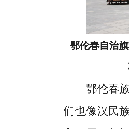
鄂伦春自治旗
鄂伦春族的
们也像汉民