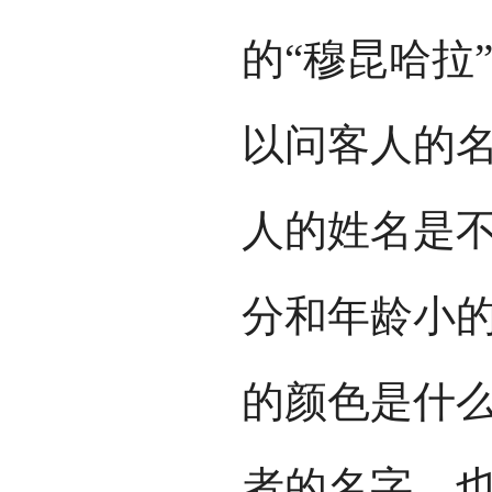
的“穆昆哈拉
以问客人的
人的姓名是
分和年龄小的
的颜色是什么
者的名字，