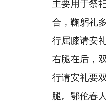
主要用于祭
合，鞠躬礼
行屈膝请安
右腿在后，
行请安礼要
腿。鄂伦春