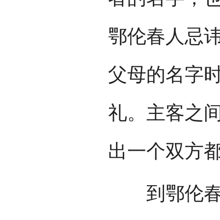
鄂伦春人忌
父母的名字
礼。主客之
出一个双方
到鄂伦春人