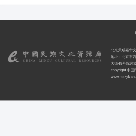
北京天成嘉华
地址：北京市
大街49号院民
copyright
www.mzzyk.cn A