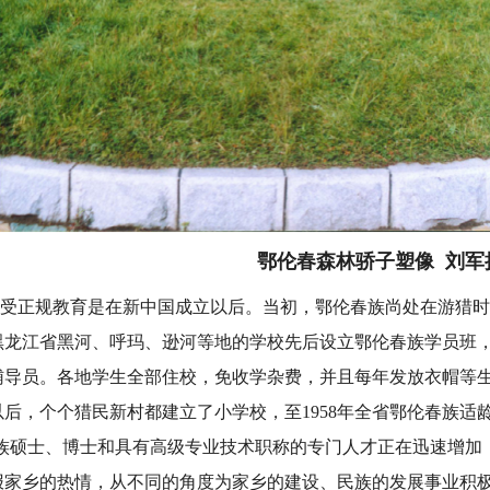
鄂伦春森林骄子塑像 刘军
受正规教育是在新中国成立以后。当初，鄂伦春族尚处在游猎时
黑龙江省黑河、呼玛、逊河等地的学校先后设立鄂伦春族学员班
辅导员。各地学生全部住校，免收学杂费，并且每年发放衣帽等
后，个个猎民新村都建立了小学校，至1958年全省鄂伦春族适龄
春族硕士、博士和具有高级专业技术职称的专门人才正在迅速增加
报家乡的热情，从不同的角度为家乡的建设、民族的发展事业积