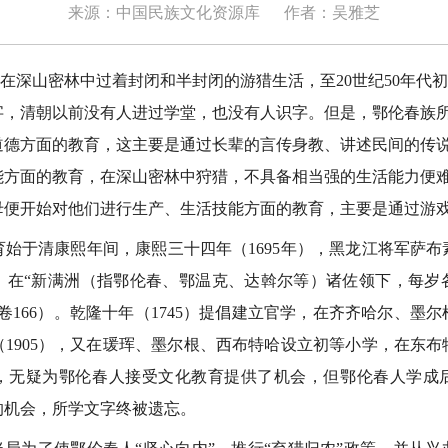
来源：中国民族文化资源库
作者：吴雅芝
深山密林中过着封闭和半封闭的游猎生活，至20世纪50年代
字，清朝以前没有人进过学堂，也没有人识字。但是，鄂伦春族
道德方面的教育，这主要是通过长辈的言传身教、讲述民间的传
能方面的教育，在深山密林中狩猎，不具备相当强的生活能力便
母便开始对他们进行生产、生活技能方面的教育，主要是通过游
于清康熙年间，康熙三十四年（1695年），黑龙江将军萨布
，在“新满洲（指鄂伦春、鄂温克、达斡尔等）诸佐领下，每岁
卷166）。乾隆十年（1745）提倡建立官学，在齐齐哈尔、墨
1905），又在瑗珲、墨尔根、西布特哈设立初等小学，在东
，无疑为鄂伦春人接受文化教育提供了机会，但鄂伦春人学成
的机会，所学文字终被遗忘。