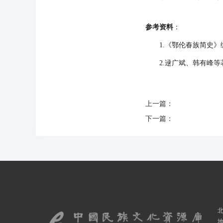
参考资料
：
1.《鄂伦春族简史》编
2.逯广斌、韩有峰等著
上一篇：
下一篇：