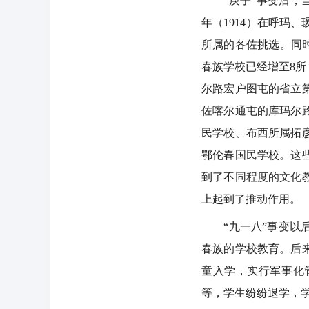
“庚子”事变后，当
年（1914）在呼玛
所属的各佐挑选。同时
春族学校已经增至8
尔路宏户图屯的省立
佐喀尔通屯的库玛尔
民学校、布西所属拓
鄂伦春国民学校。这
到了不同程度的文化
上起到了推动作用。
“九一八”事变以后
春族的学校教育。后
童入学，实行军事化
等，学生纷纷退学，