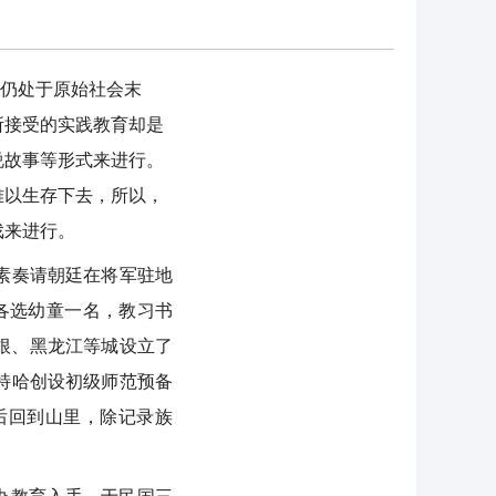
初仍处于原始社会末
所接受的实践教育却是
说故事等形式来进行。
难以生存下去，所以，
戏来进行。
素奏请朝廷在将军驻地
各选幼童一名，教习书
尔根、黑龙江等城设立了
布特哈创设初级师范预备
后回到山里，除记录族