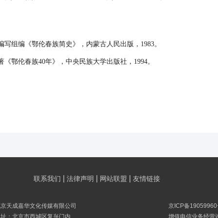
写组编《鄂伦春族简史》，内蒙古人民出版，1983。
《鄂伦春族40年》，中央民族大学出版社，1994。
|
|
|
联系我们
法律声明
网站联盟
友情链接
北京天成嘉华文化传媒有限公司
京ICP备19059960
地址：北京市西城区复兴门内
增值电信业务经营许可