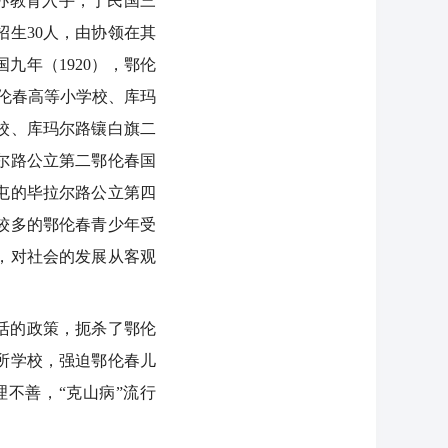
办教育入手，于民国三
招生30人，由协领在其
九年（1920），鄂伦
伦春高等小学校、库玛
校、库玛尔路镶白旗二
尔路公立第二鄂伦春国
屯的毕拉尔路公立第四
较多的鄂伦春青少年受
，对社会的发展从客观
活的政策，扼杀了鄂伦
所学校，强迫鄂伦春儿
不善，“克山病”流行