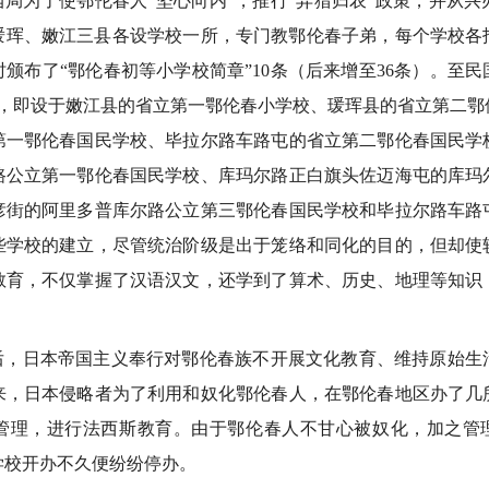
局为了使鄂伦春人“坚心向内”，推行“弃猎归农”政策，并从兴
、瑗珲、嫩江三县各设学校一所，专门教鄂伦春子弟，每个学校各
颁布了“鄂伦春初等小学校简章”10条（后来增至36条）。至民国
所，即设于嫩江县的省立第一鄂伦春小学校、瑗珲县的省立第二鄂
第一鄂伦春国民学校、毕拉尔路车路屯的省立第二鄂伦春国民学
路公立第一鄂伦春国民学校、库玛尔路正白旗头佐迈海屯的库玛
彦街的阿里多普库尔路公立第三鄂伦春国民学校和毕拉尔路车路
些学校的建立，尽管统治阶级是出于笼络和同化的目的，但却使
教育，不仅掌握了汉语汉文，还学到了算术、历史、地理等知识
，日本帝国主义奉行对鄂伦春族不开展文化教育、维持原始生
来，日本侵略者为了利用和奴化鄂伦春人，在鄂伦春地区办了几
管理，进行法西斯教育。由于鄂伦春人不甘心被奴化，加之管理
学校开办不久便纷纷停办。