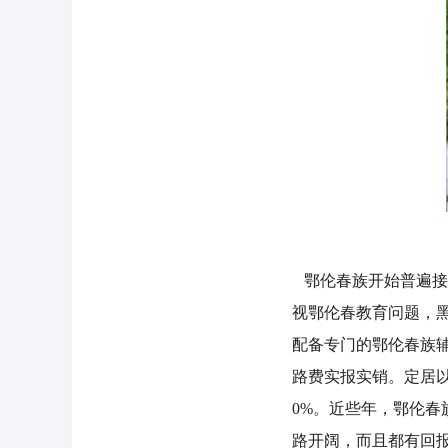
鄂伦春族开始普遍接
视鄂伦春教育问题，
配备专门的鄂伦春族
路费实报实销。定居以
0%。近些年，鄂伦
路开阔，而且都有回