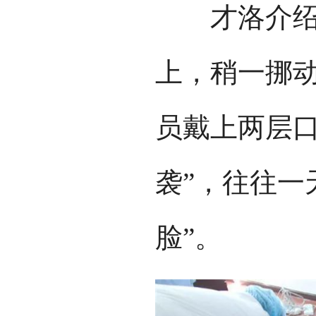
才洛介绍，
上，稍一挪
员戴上两层口
袭”，往往一
脸”。