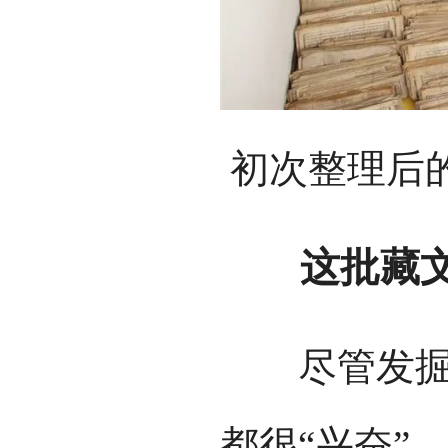
初次整理后
这批藏文古
尽管发掘整
都很“兴奋”