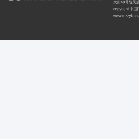
大街49号院民
copyright
www.mzzyk.cn A