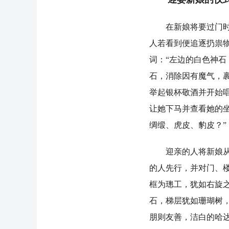
在新娘将要过门时，
人若看到便追逐扔祟
词：“左边的白色神
石，消除因有魔气，
举起银杯敬酒并开始
让她下马并查看她的
绸缎、虎皮、豹皮？”
迎亲的人将新娘从马
的人先行，并对门、
框为璁工，犹如右旋
石，梯层犹如珊瑚树
朋则友善，洁白的哈