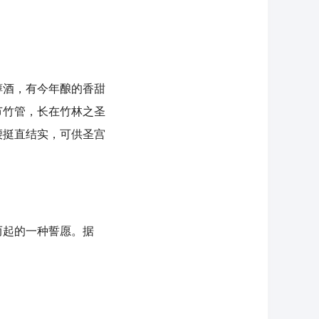
酒，有今年酿的香甜
节竹管，长在竹林之圣
腰挺直结实，可供圣宫
起的一种誓愿。据