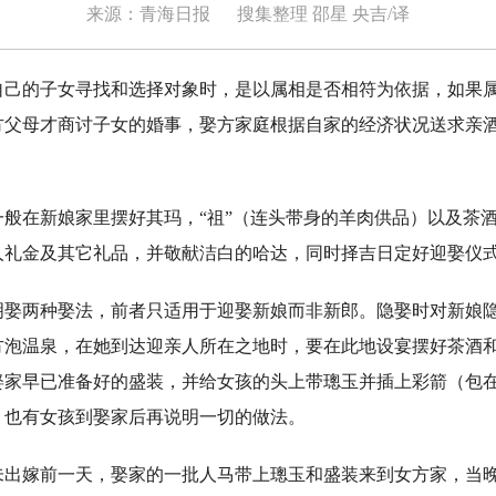
来源：青海日报
搜集整理 邵星 央吉/译
的子女寻找和选择对象时，是以属相是否相符为依据，如果属
方父母才商讨子女的婚事，娶方家庭根据自家的经济状况送求亲
在新娘家里摆好其玛，“祖”（连头带身的羊肉供品）以及茶酒
人礼金及其它礼品，并敬献洁白的哈达，同时择吉日定好迎娶仪
两种娶法，前者只适用于迎娶新娘而非新郎。隐娶时对新娘隐
方泡温泉，在她到达迎亲人所在之地时，要在此地设宴摆好茶酒
娶家早已准备好的盛装，并给女孩的头上带璁玉并插上彩箭（包
，也有女孩到娶家后再说明一切的做法。
嫁前一天，娶家的一批人马带上璁玉和盛装来到女方家，当晚