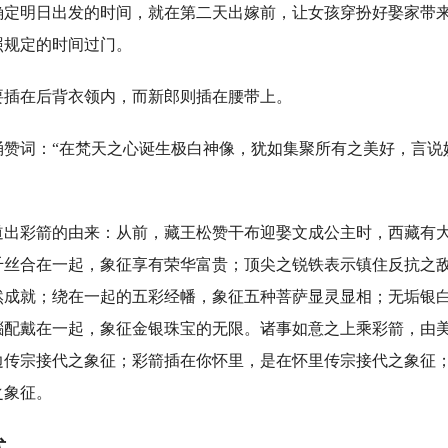
确定明日出发的时间，就在第二天出嫁前，让女孩穿扮好娶家带
照规定的时间过门。
在后背衣领内，而新郎则插在腰带上。
词：“在梵天之心诞生极白神像，犹如集聚所有之美好，言说
彩箭的由来：从前，藏王松赞干布迎娶文成公主时，西藏有大
千丝合在一起，象征享有荣华富贵；顶尖之锐铁表示镇住反抗之
然成就；绕在一起的五彩经幡，象征五种菩萨显灵显相；无垢银
瑙配戴在一起，象征金银珠宝的无限。诸事如意之上乘彩箭，由
边传宗接代之象征；彩箭插在你怀里，是在怀里传宗接代之象征
之象征。
式