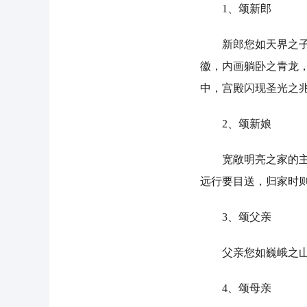
1、颂新郎
新郎您如天界之子，
徽，内画躺卧之青龙
中，宫殿闪现圣光之
2、颂新娘
宽敞明亮之家的主妇
远行要目送，归家时
3、颂父亲
父亲您如巍峨之山脉
4、颂母亲