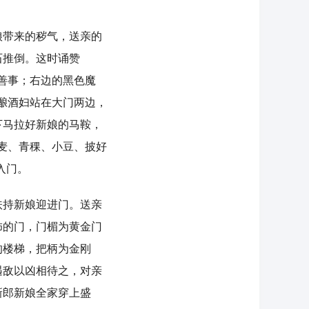
带来的秽气，送亲的
石推倒。这时诵赞
善事；右边的黑色魔
酿酒妇站在大门两边，
下马拉好新娘的马鞍，
麦、青稞、小豆、披好
入门。
持新娘迎进门。送亲
饰的门，门楣为黄金门
的楼梯，把柄为金刚
遇敌以凶相待之，对亲
新郎新娘全家穿上盛