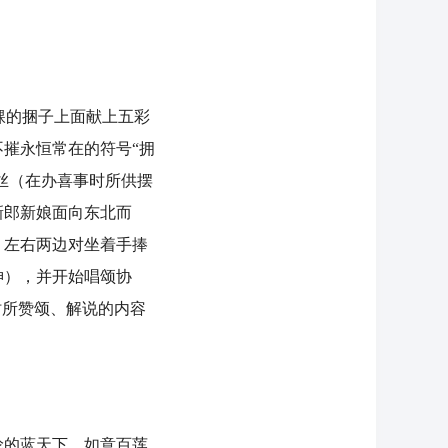
稞的捆子上面献上五彩
摧永恒常在的符号“拥
丝（在办喜事时所供摆
新郎新娘面向东北而
，左右两边对坐着手捧
神），并开始唱颂协
时所赞颂、解说的内容
的蓝天下，如意百莲