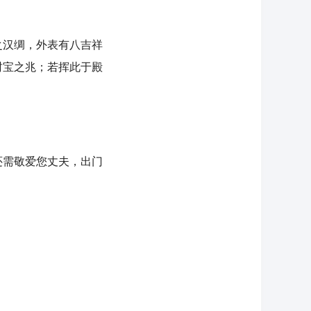
汉绸，外表有八吉祥
财宝之兆；若挥此于殿
需敬爱您丈夫，出门