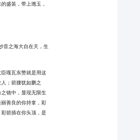
来的盛装，带上璁玉，
妙音之海大自在天，生
臣嘎瓦东赞就是用这
敌人；箭腰犹如鹏之
白之镜中，显现无限生
美丽善良的你持拿，彩
；彩箭插在你头顶，是