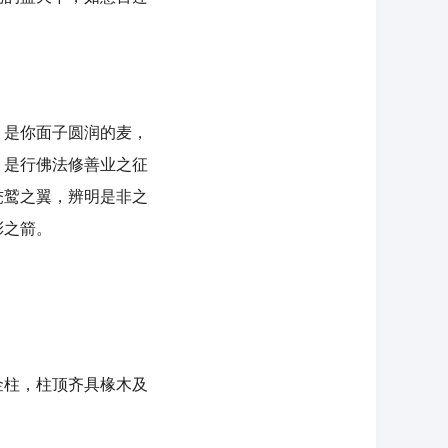
是你面子圆润的麦，
，是行佛法修善业之征
秃鹫之翼，辨明是非之
彩之箭。
柱，柱顶齐具椽木及