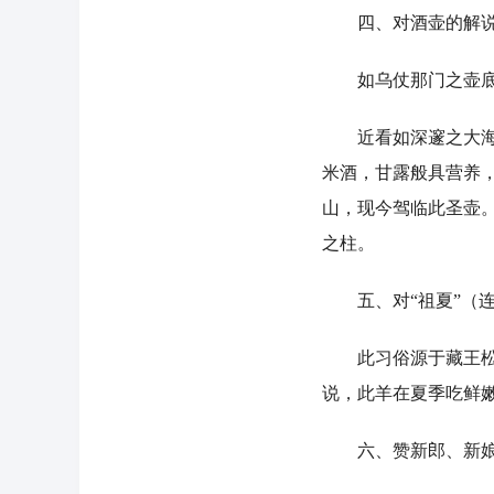
四、对酒壶的解
如乌仗那门之壶底，
近看如深邃之大海。
米酒，甘露般具营养
山，现今驾临此圣壶
之柱。
五、对“祖夏”（连
此习俗源于藏王松赞
说，此羊在夏季吃鲜
六、赞新郎、新娘