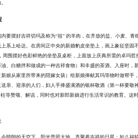
始。
程
要摆好吉祥切玛及称为“祖” 的羊肉，在齐放的盐、小麦、青
坛上系上哈达。在房间正中央的新婚豹皮坐垫上，画上象征坚固不
），周围摆好色彩鲜艳的坐垫及桌柜，上面放上庆典所需的卓玛哲
酥油、白糖拌和做成的一种吉祥食物）和丰盛的茶酒。入座时，
（新娘从家里所带来的陪嫁女孩）给新娘捧献其玛等物时做帮手
及送亲、迎亲的人们，妇人手捧盛满酒的银杯敬酒（第一杯要敬
及房柱等赞颂、解说，同时也对新郎新娘进行生活常识的教育。这
说
睛朗的天空下，阳光普照大地，齐聚着吉祥的日星；如八福轮