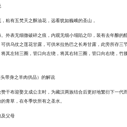
说
粘有五梵天之酥油花，远看犹如巍峨的圣山，
外表无细微破碎之痕，内观无细小塌陷之印，装有去年酿的醇
，可供乌仗之莲花甘露，可供米拉热巴之长寿甘露，此旁所存三
。将其左转三圈，管口向左绕，将其右转三圈，管口向右绕，竹
头带身之羊肉供品）的解说
干布迎娶文成公主时，为藏汉两族结合后更好地繁衍下一代而
嫩的青草，在冬季饮所有之圣水。
及父母