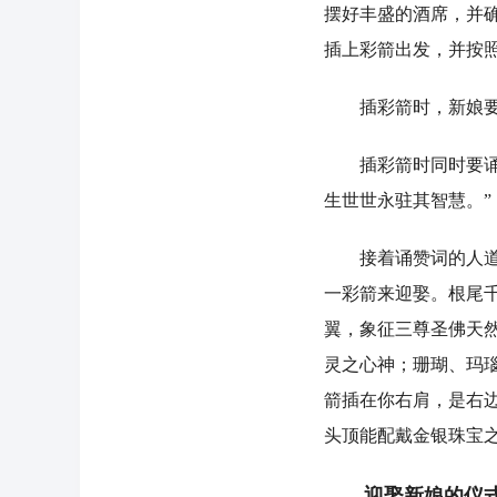
摆好丰盛的酒席，并
插上彩箭出发，并按
插彩箭时，新娘要插
插彩箭时同时要诵赞
生世世永驻其智慧。”
接着诵赞词的人道出
一彩箭来迎娶。根尾
翼，象征三尊圣佛天
灵之心神；珊瑚、玛
箭插在你右肩，是右
头顶能配戴金银珠宝
迎娶新娘的仪