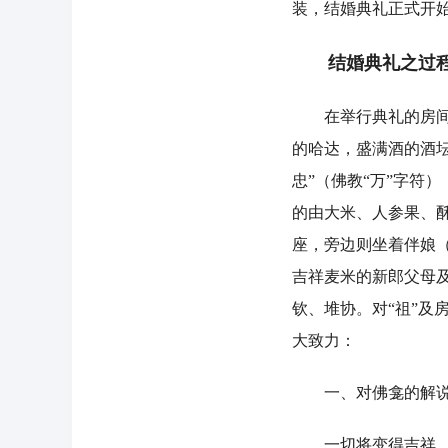
装，结婚典礼正式开
结婚典礼之过
在举行典礼的房间内
的哈达，盛满酒的酒
忠”（佛教“万”字符
的由大米、人参果、
座，旁边则坐着伴娘
吉祥麦米的新郎父母
钦、堆协。对“祖”
大致力：
一、对佛龛的解
一切将变得吉祥，今