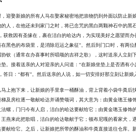
迎娶新娘的所有人马在娶家秘密地把祟物扔到外面以防止新娘
物的人，在他还未到家门之时，将已念咒的黑白两颗神石中的黑
石，获救因有圣缘在，裹在洁白的哈达内，为实现美好之愿望而办
裹在黑色的布袋里，是消除厄运之象征”。然后到门口时，有两位
唱协钦（通常在办喜事时所唱颂的吉祥之歌），这时送亲人立刻
坐垫。接着送亲的人对迎亲的人问道：“在新娘坐垫上是否洒有小
，答日：“都有”。然后送亲的人说，如一切安排好那立刻让新娘
上抱下来，让新娘的手里拿一桶酥油，背上背着小袋牛粪后扶
楼梯及房柱逐一敬献哈达并诵赞颂词，其大意为：由黄金璁王修
之法螺，门闩今有人启，洁白的哈达要献给它；由黄金璁玉修饰
，王燕来此把歌唱，洁白的哈达敬献于它；顿布尼嘎的看家犬，
达要献给它。之后，让新娘把所带的酥油和牛粪直接送往仓库。