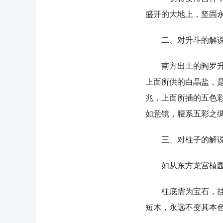
盛开的大地上，坚固
二、对升斗的解
南方出土的阎罗升，
上面所供的白晶盐，
兆，上面所插的五色
如意镜，腰系五彩之
三、对柱子的解
如从东方龙宫植园应
柱底需为宝石，挂上
短木，永远不变其本