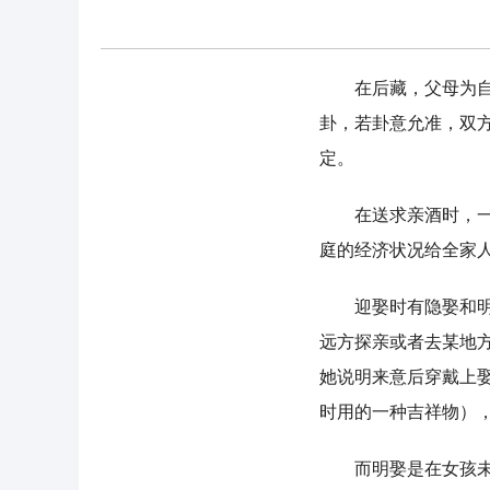
在后藏，父母为自己
卦，若卦意允准，双
定。
在送求亲酒时，一般
庭的经济状况给全家
迎娶时有隐娶和明娶
远方探亲或者去某地
她说明来意后穿戴上
时用的一种吉祥物）
而明娶是在女孩未出