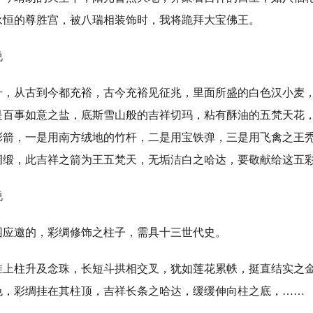
永恒的尊胜宫，被八瑞相装饰时，我将跪拜大宝佛王。
说
从古到今都充裕，古今充裕见征兆，里面所盛的白色汉小麦，
是百事如意之盐，底斯雪山般的吉祥切玛，粘有酥油的五梵天花
彩箭，一是用南方绒地的竹杆，二是用宝铁弹，三是用飞禽之王
绸缎，此吉祥之箭为王五梵天，无垢洁白之哈达，要敬献给这五
说
邀的，彩绸修饰之柱子，需具十三世代史。
柱升及念珠，长短斗拱相交叉，犹如莲花累帙，挺直结实之金
色，彩绸挂在其柱顶，吉祥长条之哈达，缓缓伸向柱之底，……