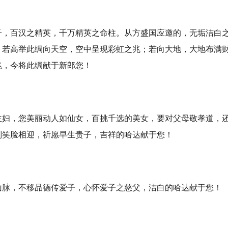
百汉之精英，千万精英之命柱。从方盛国应邀的，无垢洁白之
，若高举此绸向天空，空中呈现彩虹之兆；若向大地，大地布满
兆，今将此绸献于新郎您！
，您美丽动人如仙女，百挑千选的美女，要对父母敬孝道，还
则笑脸相迎，祈愿早生贵子，吉祥的哈达献于您！
，不移品德传爱子，心怀爱子之慈父，洁白的哈达献于您！