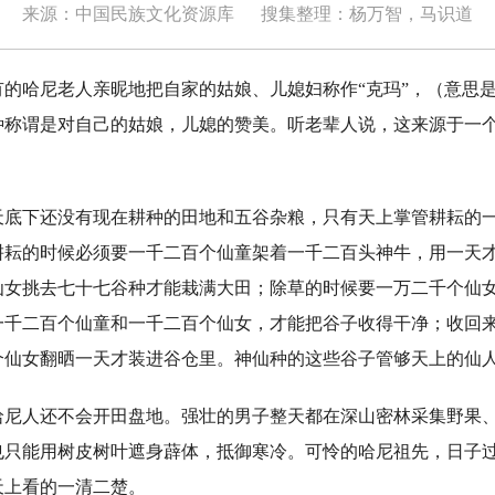
来源：中国民族文化资源库
搜集整理：杨万智，马识道
哈尼老人亲昵地把自家的姑娘、儿媳妇称作“克玛”，（意思是
种称谓是对自己的姑娘，儿媳的赞美。听老辈人说，这来源于一
下还没有现在耕种的田地和五谷杂粮，只有天上掌管耕耘的一
耕耘的时候必须要一千二百个仙童架着一千二百头神牛，用一天
仙女挑去七十七谷种才能栽满大田；除草的时候要一万二千个仙
一千二百个仙童和一千二百个仙女，才能把谷子收得干净；收回
个仙女翻晒一天才装进谷仓里。神仙种的这些谷子管够天上的仙
人还不会开田盘地。强壮的男子整天都在深山密林采集野果、
也只能用树皮树叶遮身薜体，抵御寒冷。可怜的哈尼祖先，日子
天上看的一清二楚。