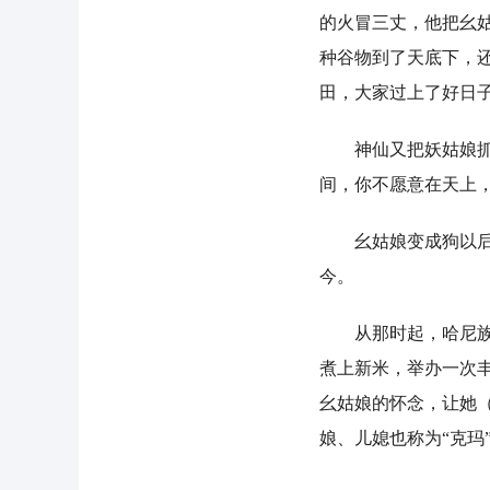
的火冒三丈，他把幺
种谷物到了天底下，
田，大家过上了好日
神仙又把妖姑娘抓回
间，你不愿意在天上
幺姑娘变成狗以后，
今。
从那时起，哈尼族的
煮上新米，举办一次
幺姑娘的怀念，让她
娘、儿媳也称为“克玛