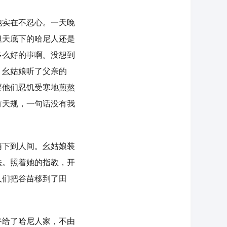
实在不忍心。一天晚
但天底下的哈尼人还是
多么好的事啊。没想到
。幺姑娘听了父亲的
要他们忍饥受寒地煎熬
有天规，一句话没有我
。
下到人间。幺姑娘装
法。照着她的指教，开
人们把谷苗移到了田
给了哈尼人家，不由