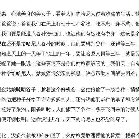
、心地善良的美女子，看着人间的哈尼人过着难熬的生活，他
对爸爸说：爸爸我们在天上有七十七种谷物，吃不愁，穿不愁，
，我们要是能送点谷种给他们，也让他们有饭吃有衣穿，这该是
现在还不是给哈尼人谷种的时候，他们要得到谷种，还得等三年
她知道天上的一天等于地上的一年，要让哈尼人再等三年，就是
还瞪了她一眼说：这些事情不是你们姑娘家该管的，我们天上自
谷种拿给哈尼人。姑娘痛恨父亲的残忍，决心帮助人间解决困难
姑娘晾晒谷子，趁着这个好机会，幺姑娘偷了一袋谷种，悄悄
在路边把种子分给了许许多多的人，还告诉他们栽种的季节和方
，挖好了渠沟，阳雀叫时，人们撒下了谷种；燕子飞回来的时候
们便开镰收割。这样没过几年，天下的哈尼人也不愁吃穿了。
，没多久就被神仙知道了，幺姑娘竟敢违背他的旨意，把稻谷