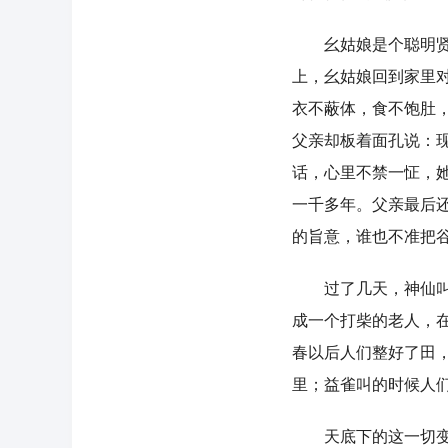
幺姑娘是个聪明贤惠
上，幺姑娘回到家里
衣不蔽体，食不饱肚
父亲却板着面孔说：
话，心里不禁一怔，
一千多年。父亲最后
的旨意，谁也不准把
过了几天，神仙叫幺
成一个打柴的老人，
春以后人们整好了田
里；益雀叫的时候人
天底下的这一切变化