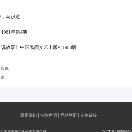
，马识道
81年第4期
故事》中国民间文艺出版社1988版
的传说
由来
|
|
|
联系我们
法律声明
网站联盟
友情链接
北京天成嘉华文化传媒有限公司
京ICP备19059960