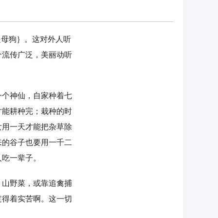
母狗｝。这对外人听
个流传广泛，美丽动听
个神仙，自家种着七
才能耕种完；栽种的时
女用一天才能把杂草除
来的谷子也要用一千二
人吃一辈子。
山野菜，或靠追禽捕
过得着实苦啊。这一切