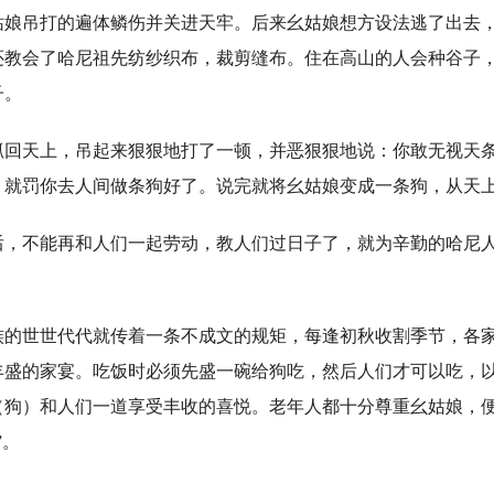
姑娘吊打的遍体鳞伤并关进天牢。后来幺姑娘想方设法逃了出去
还教会了哈尼祖先纺纱织布，裁剪缝布。住在高山的人会种谷子
子。
天上，吊起来狠狠地打了一顿，并恶狠狠地说：你敢无视天条
，就罚你去人间做条狗好了。说完就将幺姑娘变成一条狗，从天
不能再和人们一起劳动，教人们过日子了，就为辛勤的哈尼人
世世代代就传着一条不成文的规矩，每逢初秋收割季节，各家
丰盛的家宴。吃饭时必须先盛一碗给狗吃，然后人们才可以吃，
（狗）和人们一道享受丰收的喜悦。老年人都十分尊重幺姑娘，
”。