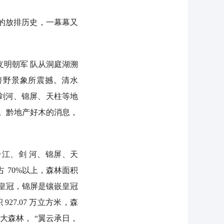
的放排历史，一幕幕又
支明朝军 队从洞庭湖溯
箐野景象所震撼。清水
南剑河、锦屏、天柱等地
城。黔地产好木的消息，
江、剑 河、锦屏、天
 70%以上，森林面积
业的皇冠，锦屏是镶嵌皇冠
927.07 万立方米，森
大森林， “翼云承日，