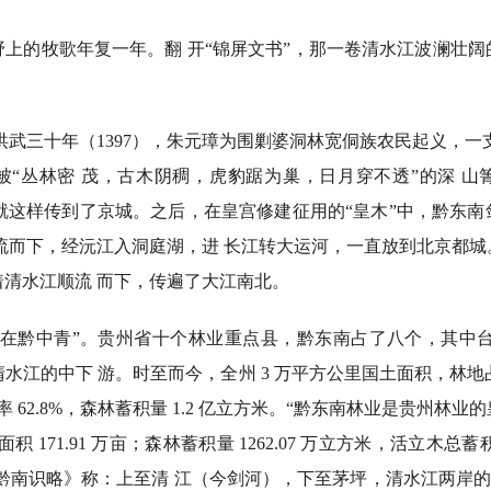
的牧歌年复一年。翻 开“锦屏文书”，那一卷清水江波澜壮阔
三十年（1397），朱元璋为围剿婆洞林宽侗族农民起义，一
被“丛林密 茂，古木阴稠，虎豹踞为巢，日月穿不透”的深 山
息就这样传到了京城。之后，在皇宫修建征用的“皇木”中，黔东
流而下，经沅江入洞庭湖，进 长江转大运河，一直放到北京都
清水江顺流 而下，传遍了大江南北。
黔中青”。贵州省十个林业重点县，黔东南占了八个，其中台
水江的中下 游。时至而今，全州 3 万平方公里国土面积，林地占
盖 率 62.8%，森林蓄积量 1.2 亿立方米。“黔东南林业是贵州林
 171.91 万亩；森林蓄积量 1262.07 万立方米，活立木总蓄积 
%。《黔南识略》称：上至清 江（今剑河），下至茅坪，清水江两岸的