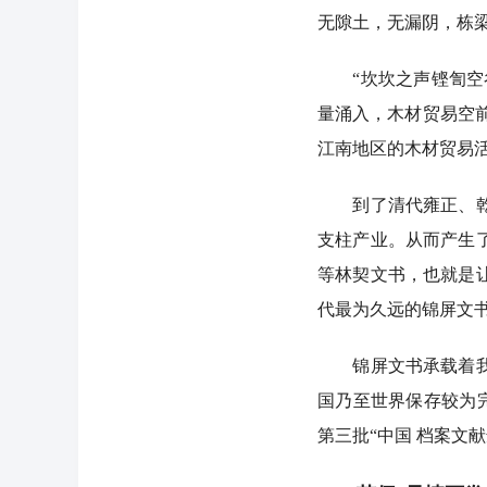
无隙土，无漏阴，栋梁
“坎坎之声铿訇空谷，
量涌入，木材贸易空
江南地区的木材贸易
到了清代雍正、乾隆
支柱产业。从而产生
等林契文书，也就是
代最为久远的锦屏文书是
锦屏文书承载着我国
国乃至世界保存较为完
第三批“中国 档案文