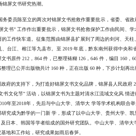
场锦屏文书研究热潮。
任国务委员陈至立的两次对锦屏文书抢救作重要批示，省委、省政
屏文书” 工作作出重要批示，锦屏文书抢救保护工作由民间、
署的工作快车道。征集范围由锦屏县扩展到了周边的剑河、天柱
、台江、榕江等九县市。至 2019 年底，黔东南州获得中央和省级
件 212，864 件，已整理裱糊 126，646 件，编目 160，60
整理已公开出版物共计 160 种，正在出版 60 种，下步计划再出版 
的支持下，为打造好锦屏文书文化品牌，锦屏县人民政府 2015
文书文化节” 活动，以锦屏文书为主题对清水江流域文化风 情
010年至2018年，先后与中山大学、清华大 学等学术机构联合举
书研究成为黔学的一门新 学，形成了以中山大学、贵州大学、凯
队，及日本、韩国等学者组成的国外研究团队。中山大学、清华大
究基地和工作站，研究成果如雨后春笋。