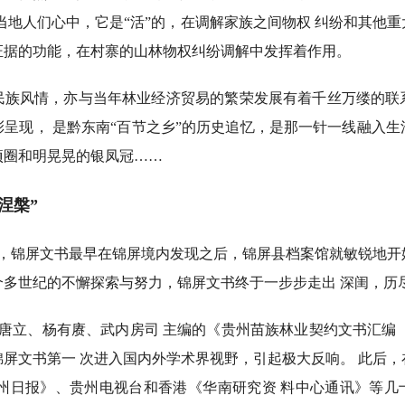
在当地人们心中，它是“活”的，在调解家族之间物权 纠纷和其他
证据的功能，在村寨的山林物权纠纷调解中发挥着作用。
风情，亦与当年林业经济贸易的繁荣发展有着千丝万缕的联
呈现， 是黔东南“百节之乡”的历史追忆，是那一针一线融入
项圈和明晃晃的银凤冠……
涅槃”
初，锦屏文书最早在锦屏境内发现之后，锦屏县档案馆就敏锐地开
个多世纪的不懈探索与努力，锦屏文书终于一步步走出 深闺，历
，由唐立、杨有赓、武内房司 主编的《贵州苗族林业契约文书汇编（17
屏文书第一 次进入国内外学术界视野，引起极大反响。 此后
贵州日报》、贵州电视台和香港《华南研究资 料中心通讯》等几