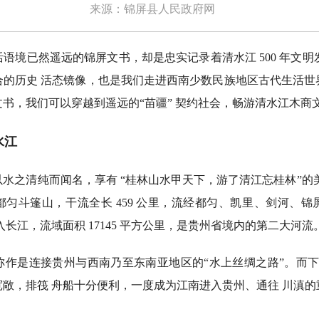
来源：锦屏县人民政府网
已然遥远的锦屏文书，却是忠实记录着清水江 500 年文明发
合的历史 活态镜像，也是我们走进西南少数民族地区古代生活世
书，我们可以穿越到遥远的“苗疆” 契约社会，畅游清水江木商
水江
之清纯而闻名，享有 “桂林山水甲天下，游了清江忘桂林”的美
匀斗篷山，干流全长 459 公里，流经都匀、凯里、剑河、
入长江，流域面积 17145 平方公里，是贵州省境内的第二大河流
是连接贵州与西南乃至东南亚地区的“水上丝绸之路”。而下游锦
敞，排筏 舟船十分便利，一度成为江南进入贵州、通往 川滇