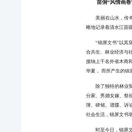
苗侗“风情画卷
美丽在山水，传奇在
晰地记录着清水江苗
“锦屏文书”以其穿
合共生、林业经济与社
接纳上千名外省木商和
华夏， 而所产生的
除了独特的林业契约
分家、男婚女嫁、祭祖
簿、碑铭、谱牒、诉
社会生活，锦屏文书
时至今日，锦屏文书