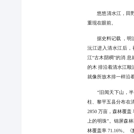
悠悠清水江，田野上
重现在眼前。
据史料记载 ，明洪武
沅江进入清水江后，
江“古木阴稠”的消 
的木 排沿着清水江顺
就像所放木排一样沿着
“旧闻天下山，半在
柱、黎平五县分布在清
2850 万亩，森林覆
上的明珠”。锦屏森林面积
林覆盖率 71.16