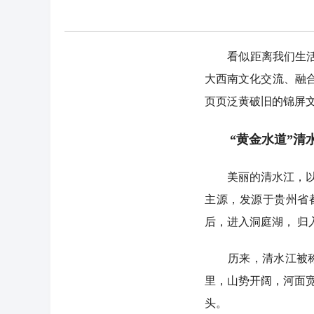
看似距离我们生活语境
大西南文化交流、融
页页泛黄破旧的锦屏文
“黄金水道”清
美丽的清水江，以水
主源，发源于贵州省都
后，进入洞庭湖， 归
历来，清水江被称作
里，山势开阔，河面宽
头。