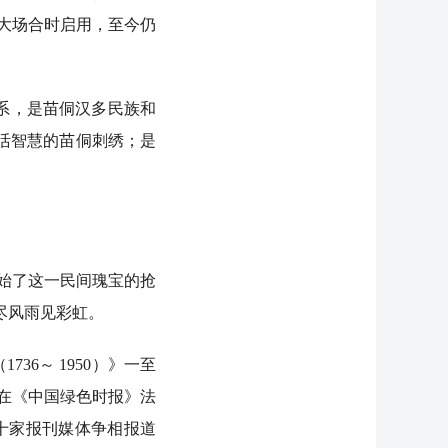
重大场合时启用，至今仍
系，是苗侗汉多民族和
生活智慧的苗侗刺绣；是
始了这一民间瑰宝的抢
尽风雨见彩虹。
36～ 1950）》一至
，在《中国绿色时报》法
十家报刊媒体争相报道