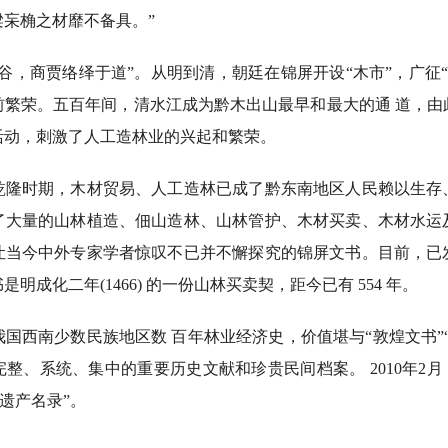
杗桷之材靡不备具。”
商贾络绎于道”。从明到清，朝廷在锦屏开设“木市”，广征“皇
前繁荣。五百年间，清水江成为黔木出山最早和最大的通 道，由
活动，刺激了人工造林业的兴起和繁荣。
时期，木材贸易、人工造林已成了黔东南地区人民赖以生存
了大量的山林植造、佃山造林、山林管护、木材买卖、木材水运
让当今中外专家学者惊叹不已并不懈探究的锦屏文书。目前，已
明成化二年(1466) 的一份山林买卖契，距今已有 554 年。
西南少数民族地区数 百年林业经济史，价值堪与“敦煌文书”“
整、系统、集中的重要历史文献和珍贵民间档案。 2010年2月
献遗产名录”。