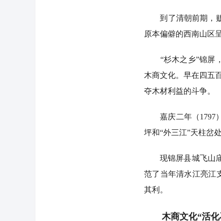
到了清朝前期，贩运
原本偏僻的西南山区呈
“杉木之乡”锦屏，
木商文化。早在四五百
夺木材利益的斗争。
嘉庆二年（1797）
坪和“外三江”天柱岔
现锦屏县城飞山庙里
范了当年清水江亮江支
其利。
木商文化“活化