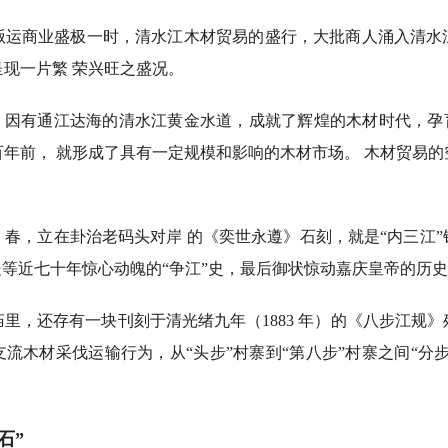
商业盛极一时，清水江木材贸易的盛行，大批商人涌入清水
现一片繁 荣兴旺之盛况。
因有通江达海的清水江黄金水道，成就了辉煌的木材时代，孕育
年前， 就形成了具有一定规模和影响的木材市场。 木材贸易
春，立在卦治老码头对岸 的《奕世永遵》石刻，就是“内三江
处等近七十年惊心动魄的“争江”史，最后御状惊动嘉庆皇帝的历
，还存有一块刊刻于清光绪九年（1883 年）的《八步江规》
流木材采伐运输行为，从“头步”村寨到“第八步”村寨之间“分
石”