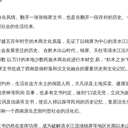
”
风情。翻开一张张锦屏文书，也是在翻开一段存封的历史。
疆社会的生活往来。
越五百年时空的木商文化底蕴，见证了以锦屏为中心的清水江
会发展变迁的历史。 在黔木出山时代，锦屏、天柱等清水江沿
数 以万计的本地少数民族木商在此进行木材交 易，“杉木之乡
锦屏文书也成了西南苗侗村落和汉文化融合的重要历史和文化记忆
外，生活在这方水土的侗苗人民，大凡涉及土地买卖、建屋造
求神等民间 百事，也多有文书约定，做到“口说无凭，立此为
讼词及信函等文书，使后人得以探寻民间的历史记忆，复原活生
堪称一个西南原生态契约型社会的活化石。
仍然在发挥功用，成为破解清水江流域锦屏等地区长期以来山