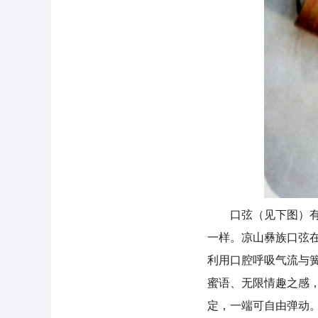
口弦（见下图）有铜
一样。凉山彝族口弦
利用口腔呼吸气流与
蜜语、无限情趣之感
定，一端可自由弹动