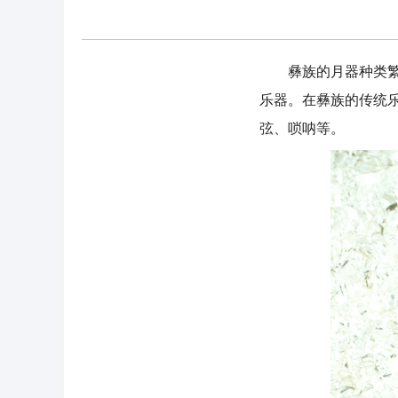
彝族的月器种类繁多
乐器。在彝族的传统
弦、唢呐等。