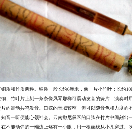
质和竹质两种。铜质一般长约6厘米，像一片小竹叶；长约10
在铜、竹叶片上刻一条条像风琴那样可震动发音的簧片，演奏时
簧片的震动共鸣发音。口弦的音域较窄，但可以随音色和力度的
，知音一听便能心领神会。云南撒尼彝区的口弦在竹片中间刻出
。在不能动弹的一端边上烙有一小眼，用一根丝线从小孔穿过。