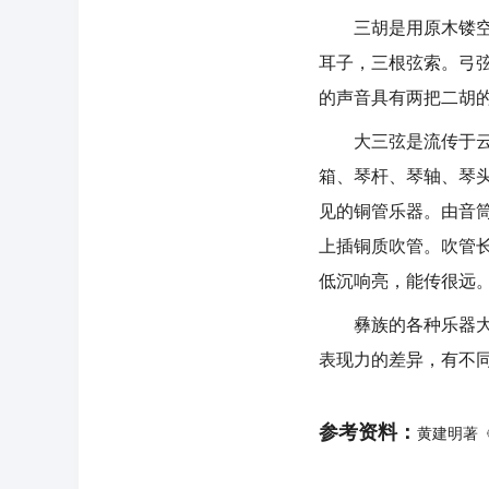
三胡是用原木镂空而
耳子，三根弦索。弓
的声音具有两把二胡
大三弦是流传于云南
箱、琴杆、琴轴、琴
见的铜管乐器。由音
上插铜质吹管。吹管
低沉响亮，能传很远
彝族的各种乐器大多
表现力的差异，有不
参考资料：
黄建明著《