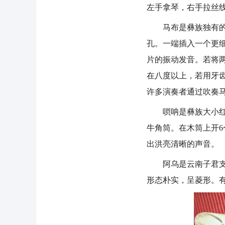
左手拿琴，右手拉丝
马布是彝族独有的乐器
孔。一端插入一个更
片的振动发音。若将
在八度以上，若用牙
许多演奏者通过吹奏
唢呐是彝族大小红白
牛角筒。在木筒上开
出洪亮清晰的声音。
阿乌是云南子君支系
形态朴实，呈菱形。