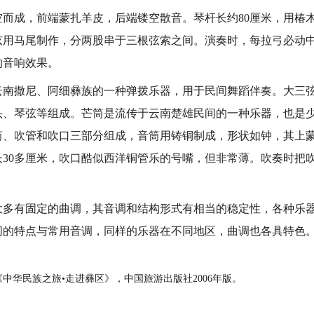
成，前端蒙扎羊皮，后端镂空散音。琴杆长约80厘米，用椿
弦用马尾制作，分两股串于三根弦索之间。演奏时，每拉弓必动
的音响效果。
撒尼、阿细彝族的一种弹拨乐器，用于民间舞蹈伴奏。大三弦长
头、琴弦等组成。芒筒是流传于云南楚雄民间的一种乐器，也是
筒、吹管和吹口三部分组成，音筒用铸铜制成，形状如钟，其上
长30多厘米，吹口酷似西洋铜管乐的号嘴，但非常薄。吹奏时把
。
有固定的曲调，其音调和结构形式有相当的稳定性，各种乐器
同的特点与常用音调，同样的乐器在不同地区，曲调也各具特色
中华民族之旅•走进彝区》，中国旅游出版社2006年版。