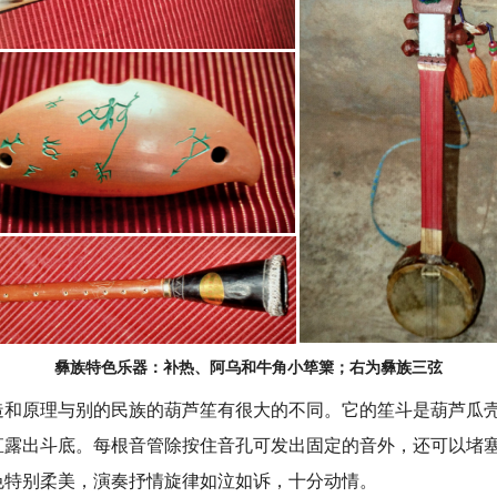
彝族特色乐器：补热、阿乌和牛角小筚篥；右为彝族三弦
原理与别的民族的葫芦笙有很大的不同。它的笙斗是葫芦瓜壳
直露出斗底。每根音管除按住音孔可发出固定的音外，还可以堵
色特别柔美，演奏抒情旋律如泣如诉，十分动情。