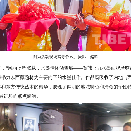
图为活动现场剪彩仪式。摄影：赵耀
午，“风雨历程45载，水墨情怀洒雪域——暨韩书力水墨画观摩鉴
幅韩书力以西藏题材为主要内容的水墨佳作。作品既吸收了内地与
术和东方传统艺术的精华，展现了鲜明的地域特色和清晰的个性特
展进步的点点滴滴。