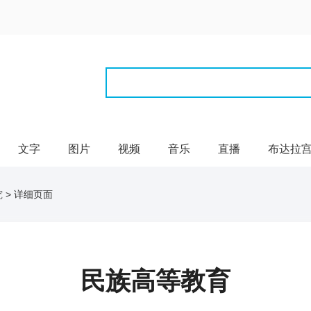
文字
图片
视频
音乐
直播
布达拉
究
> 详细页面
民族高等教育