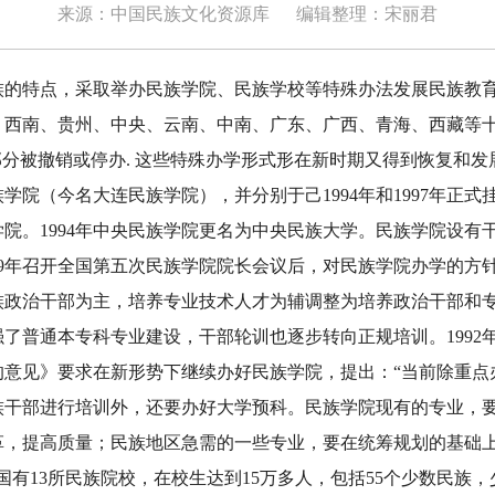
来源：中国民族文化资源库
编辑整理：宋丽君
特点，采取举办民族学院、民族学校等特殊办法发展民族教育
、西南、贵州、中央、云南、中南、广东、广西、青海、西藏等
部分被撤销或停办. 这些特殊办学形式形在新时期又得到恢复和发展
学院（今名大连民族学院），并分别于己1994年和1997年正式挂
院。1994年中央民族学院更名为中央民族大学。民族学院设有
79年召开全国第五次民族学院院长会议后，对民族学院办学的方
族政治干部为主，培养专业技术人才为辅调整为培养政治干部和
了普通本专科专业建设，干部轮训也逐步转向正规培训。1992
的意见》要求在新形势下继续办好民族学院，提出：“当前除重点
族干部进行培训外，还要办好大学预科。民族学院现有的专业，
革，提高质量；民族地区急需的一些专业，要在统筹规划的基础
国有13所民族院校，在校生达到15万多人，包括55个少数民族