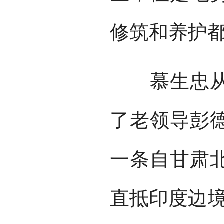
修筑和养护
慕生忠从实
了老领导彭
一条自甘肃
直抵印度边境