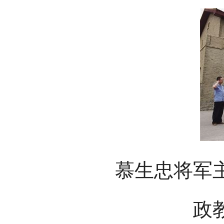
慕生忠将军
政