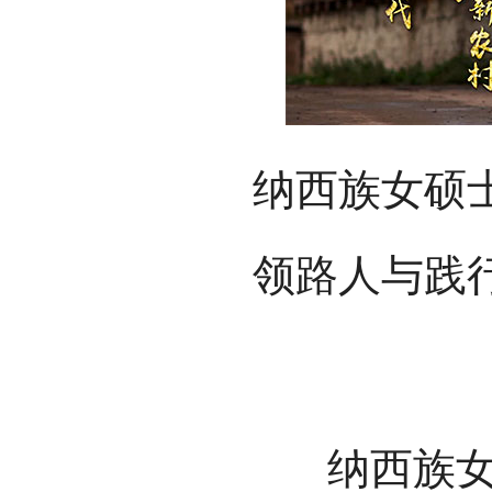
纳西族女硕
领路人与践
纳西族女硕