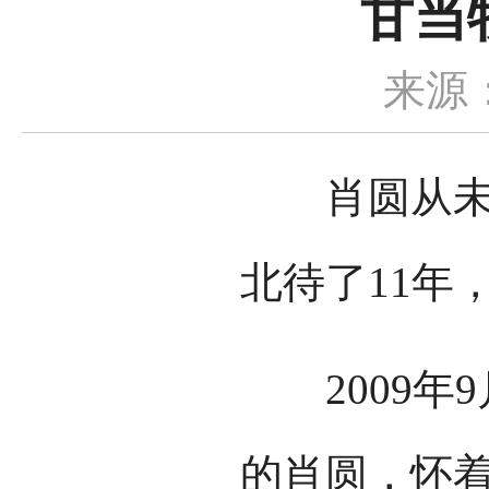
甘当
来源
肖圆从未料
北待了11年
2009年
的肖圆，怀