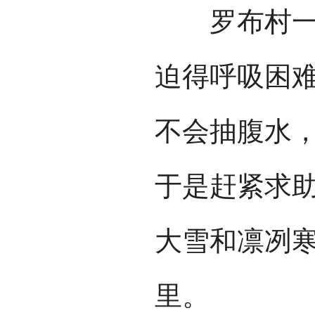
罗布村一位
迫得呼吸困
不会抽腹水
于是赶紧求
大雪和凛冽
里。