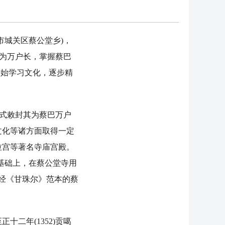
城关区蔡公堂乡)，
封为万户长，掌握蔡巴
开始学习文化，逐步精
正式敕封其为蔡巴万户
文化等诸方面取得一定
拉宫等著名寺庙宫殿。
基础上，在蔡公堂寺用
藏经《甘珠尔》范本的蔡
二年(1352)贡噶