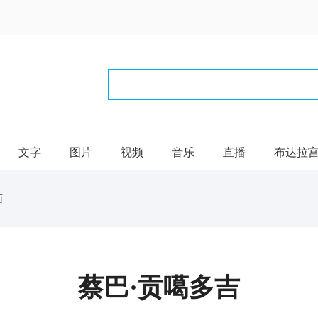
文字
图片
视频
音乐
直播
布达拉
面
蔡巴·贡噶多吉