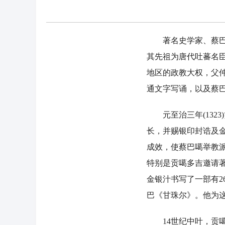
著名史学家、蔡巴万
其先祖为唐代吐蕃名臣
地区的政教大权，父仲
通文字写诵，以及蔡
元至治三年(1323
长，并赐银印封诰及
成效，使蔡巴噶举教
特别是贡噶多吉邀请
金银汁书写了一部有2
巴《甘珠尔》。他为
14世纪中叶，贡噶多