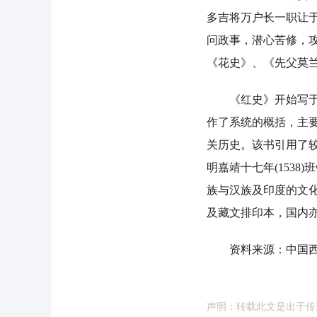
多吉将万户长一职让
问政事，潜心苦修，
《花史》、《先父莫
《红史》开始写于至正
作了系统的概括，主
关历史。该书引用了
明嘉靖十七年(153
族与汉族及印度的文
及藏文排印本，国内
资料来源：中国西
声明：转载此文是出于传