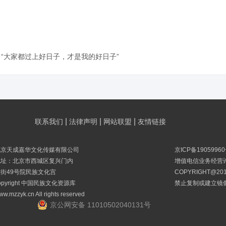
“大家都过上好日子，才是我的好日子”
|
|
|
联系我们
法律声明
网站联盟
友情链接
北京天成嘉华文化传媒有限公司
京ICP备19059960
地址：北京市西城区复兴门内
增值电信业务经营许可
大街49号院民族文化宫
COPYRIGHT@
opyright 中国民族文化资源库
禁止复制或建立镜
ww.mzzyk.cn All rights reserved
京公网安备 11010502040131号