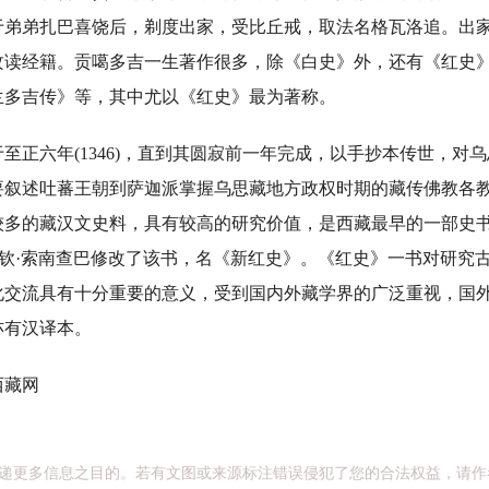
于弟弟扎巴喜饶后，剃度出家，受比丘戒，取法名格瓦洛追。出
攻读经籍。贡噶多吉一生著作很多，除《白史》外，还有《红史
兰多吉传》等，其中尤以《红史》最为著称。
六年(1346)，直到其圆寂前一年完成，以手抄本传世，对
要叙述吐蕃王朝到萨迦派掌握乌思藏地方政权时期的藏传佛教各
较多的藏汉文史料，具有较高的研究价值，是西藏最早的一部史
8)班钦·索南查巴修改了该书，名《新红史》。《红史》一书对研究
化交流具有十分重要的意义，受到国内外藏学界的广泛重视，国
亦有汉译本。
藏网
递更多信息之目的。若有文图或来源标注错误侵犯了您的合法权益，请作