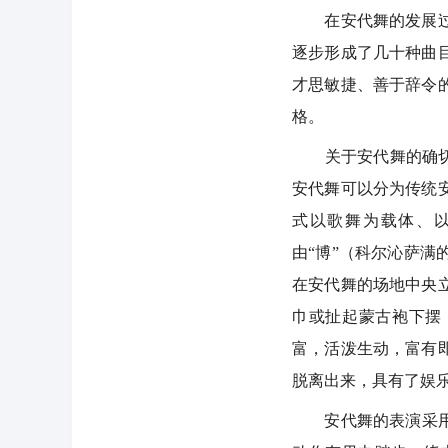
在安代舞的发展过程
逐步形成了几十种曲
才思敏捷、善于辞令
格。
关于安代舞的确切来
安代舞可以分为传统
式以歌舞为载体、
由“博”（科尔沁萨
在安代舞的场地中央
巾或扯起蒙古袍下摆
富，活泼生动，富有
脱离出来，具有了娱
安代舞的表演采用载