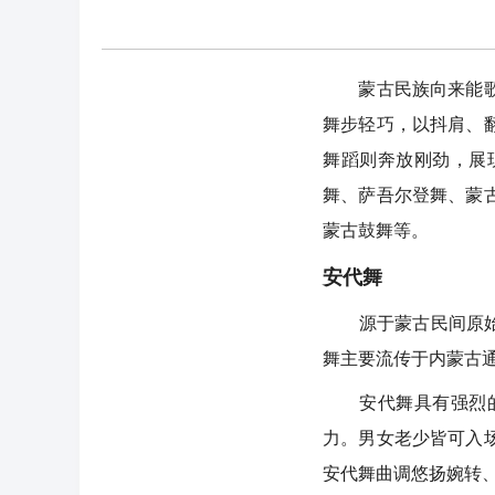
蒙古民族向来能歌善
舞步轻巧，以抖肩、
舞蹈则奔放刚劲，展
舞、萨吾尔登舞、蒙
蒙古鼓舞等。
安代舞
源于蒙古民间原始萨
舞主要流传于内蒙古
安代舞具有强烈的自
力。男女老少皆可入
安代舞曲调悠扬婉转