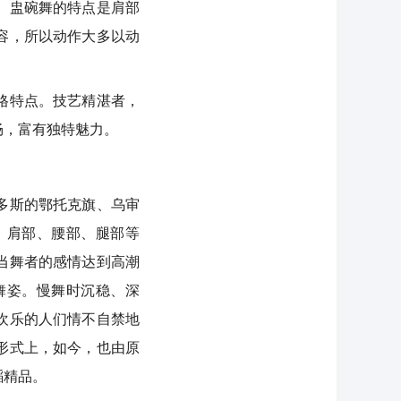
。盅碗舞的特点是肩部
容，所以动作大多以动
格特点。技艺精湛者，
畅，富有独特魅力。
多斯的鄂托克旗、乌审
、肩部、腰部、腿部等
当舞者的感情达到高潮
舞姿。慢舞时沉稳、深
欢乐的人们情不自禁地
形式上，如今，也由原
蹈精品。