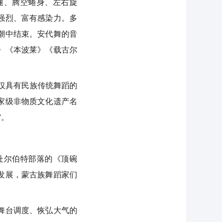
腿、腾空蜷身、左右旋
强烈、富有感染力。多
潮中结束。安代舞的音
》《本波莱》《载古尔
仅具有民族传统舞蹈的
国家级非物质文化遗产名
”。
杜尔伯特部落的《顶碗
发展，蒙古族舞蹈家们
舞台调度、恢弘大气的