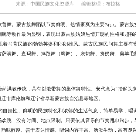
来源：中国民族文化资源库
编辑整理：布拉格
舞。蒙古族舞蹈以节奏鲜明、热情豪爽为主要特点。蒙古族
翻腕等动作最为显明，表现出蒙古族姑娘热情开朗的性格和超强
现着马背民族的勃勃英姿和郎朗雄风。蒙古民族民间舞主要有
古萨满舞、查玛舞、摔跤舞（鹰舞）、灰鹤舞、挤奶舞、剪羊毛
满教传统，具有以歌带舞的集体舞特性。安代意为“抬起头来”
通辽市
库伦旗和辽宁省阜新蒙古族自治县等地区。
娱性、鲜明的民族特色和浓郁的生活气息，简单易学，唱
场欢跳，没有时间、地点限制。只要依其音乐的节奏甩巾踏步，
、韵味醇厚、善于表达情感。唱词内容丰富、活泼生动，富有即