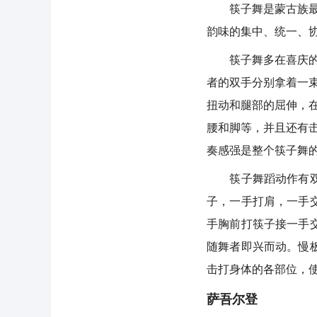
筷子舞是蒙古族最具
韵味的集中、统一、
筷子舞多在喜庆的宴
者的双手分别拿着一
扭动和腿部的屈伸，
腰和脚等，并且还有
奏感强是整个筷子舞
筷子舞蹈动作有双手
子，一手打肩，一手
手胸前打筷子接一手
随舞者即兴而动。慢
击打身体的各部位，
萨吾尔登