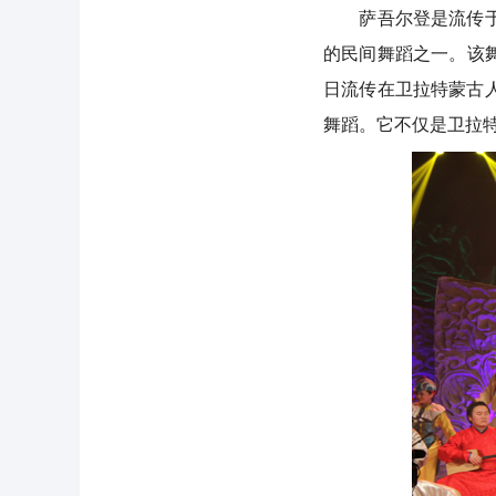
萨吾尔登是流传于内
的民间舞蹈之一。该
日流传在卫拉特蒙古
舞蹈。它不仅是卫拉