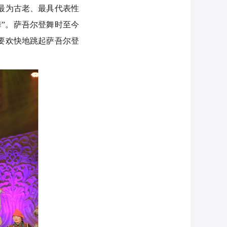
最为古老、最具代表性
”。萨吾尔登舞时至今
要欢快地跳起萨吾尔登