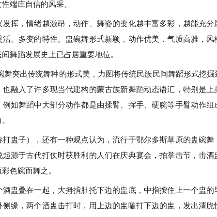
女性端庄自信的风采。
挥，情绪越激昂，动作、舞姿的变化越丰富多彩，越能充分
灵活、多变的特性。盅碗舞形式新颖，动作优美，气质高雅，风
民间舞蹈发展史上已占居重要地位。
舞突出传统舞种的形式美，力图将传统民族民间舞蹈形式挖掘
，也融入了许多现当代建构的蒙古族新舞蹈动态语汇，特别是上
，例如舞蹈中大部分动作都是由揉臂、挥手、硬腕等手臂动作组
力。
盅子），还有一种观点认为，流行于鄂尔多斯草原的盅碗舞
说起源于古代打仗时获胜利的人们在庆典宴会，拍掌击节，击酒
顶彩色碗而舞之。
盅叠在一起，大拇指肚托下边的盅底，中指按住上一个盅的
外侧缘，两个酒盅击打时，用上边的盅嗑打下边的盅，发出清脆