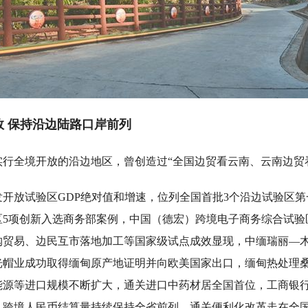
保持沿边陆路口岸前列
全境开放的沿边地区，曾创造过“全国边贸看云南、云南边贸看
放试验区GDP绝对值和增速，位列全国首批3个沿边试验区第
区5项创新入选商务部案例，中国（德宏）跨境电子商务综合试验
购贸易、边民互市落地加工等国家级试点成效显现，中缅瑞丽—
光帽业成功取得缅甸原产地证明并向欧美国家出口，缅甸热处理
能源等进口规模不断扩大，通关进口中药材居全国首位，工商银
，跨境人民币结算量持续保持全省前列，通关便利化改革走在全国