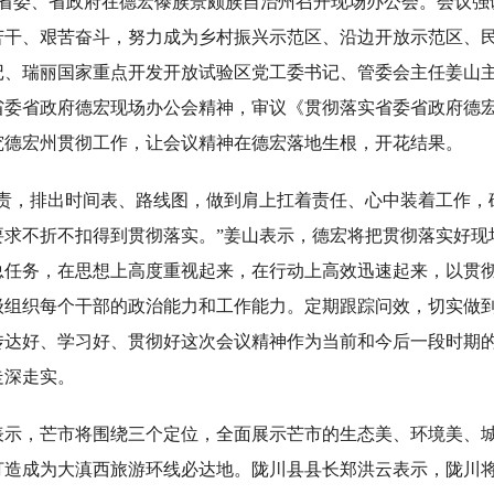
，省委、省政府在德宏傣族景颇族自治州召开现场办公会。会议强
苦干、艰苦奋斗，努力成为乡村振兴示范区、沿边开放示范区、民
书记、瑞丽国家重点开发开放试验区党工委书记、管委会主任姜山
省委省政府德宏现场办公会精神，审议《贯彻落实省委省政府德
究德宏州贯彻工作，让会议精神在德宏落地生根，开花结果。
，排出时间表、路线图，做到肩上扛着责任、心中装着工作，
要求不折不扣得到贯彻落实。”姜山表示，德宏将把贯彻落实好现
总任务，在思想上高度重视起来，在行动上高效迅速起来，以贯
级组织每个干部的政治能力和工作能力。定期跟踪问效，切实做
传达好、学习好、贯彻好这次会议精神作为当前和今后一段时期
走深走实。
，芒市将围绕三个定位，全面展示芒市的生态美、环境美、城
打造成为大滇西旅游环线必达地。陇川县县长郑洪云表示，陇川