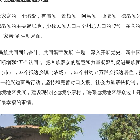
庭的一个缩影，有傣族、景颇族、阿昌族、傈僳族、德昂族5
德昂族的主要聚居地，少数民族人口占全州总人口的47%。在党
一家亲”的生动局面。
族共同团结奋斗、共同繁荣发展”主题，深入开展党史、新中国
不断增强“五个认同”。把各族群众的智慧和力量凝聚到促进民族
（市），23个抵边乡镇（农场），62个村约54万群众抵边居住
新一轮兴边富民行动，坚持和完善对口支援、社会力量帮扶机制
边境地区发展，建设现代化边境小康村，确保边境地区群众过上
豪最幸福的事情。