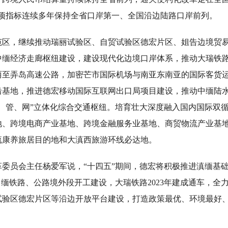
四项指标连续多年保持全省口岸第一、全国沿边陆路口岸前列。
，继续推动瑞丽试验区、自贸试验区德宏片区、姐告边境贸易
中缅经济走廊枢纽建设，建设现代化边境口岸体系，推动大瑞铁
丽至弄岛高速公路，加密芒市国际机场与南亚东南亚的国际客货
沿基地，推进德宏移动国际互联网出口局项目建设，推动中缅陆
水、管、网”立体化综合交通枢纽。培育壮大深度融入国内国际双
地、跨境电商产业基地、跨境金融服务业基地、商贸物流产业基
流康养旅居目的地和大滇西旅游环线必达地。
员会主任杨爱军说，“十四五”期间，德宏将积极推进滇缅基础
中缅铁路、公路境外段开工建设，大瑞铁路2023年建成通车，全
试验区德宏片区等沿边开放平台建设，打造政策最优、环境最好