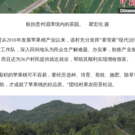
航拍贵州湄潭境内的茶园。 瞿宏伦 摄
2016年发展苹果桃产业以来，该村充分发挥“寨管家”现代治
”工作队，深入田间地头为民众生产解难题、办实事，助推产业
致富，而且还为56户村民提供就近就业，帮助其顺利实现增收致富。
积的苹果桃可不容易，要经历选种、培育、剪枝、施肥、除草
帮助，才成就了苹果桃的好品质。”团结村果农田景松说。