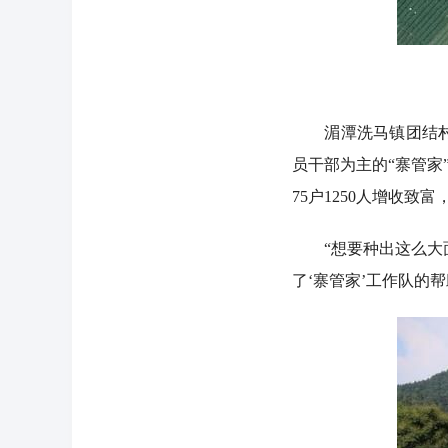
湄潭洗马镇团结村从
员干部为主的“寨管家
75户1250人增收
“想要种出这么大面
了‘寨管家’工作队的