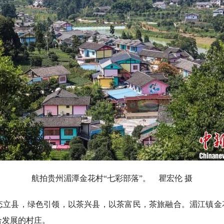
航拍贵州湄潭金花村“七彩部落”。 瞿宏伦 摄
县，绿色引领，以茶兴县，以茶富民，茶旅融合。湄江镇金花
合发展的村庄。