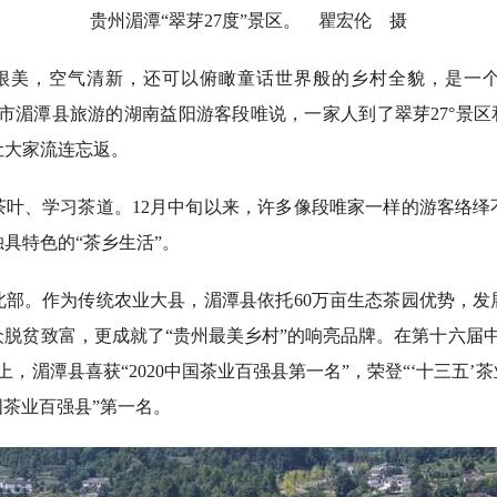
贵州湄潭“翠芽27度”景区。 瞿宏伦 摄
很美，空气清新，还可以俯瞰童话世界般的乡村全貌，是一
市湄潭县旅游的湖南益阳游客段唯说，一家人到了翠芽27°景区
让大家流连忘返。
、学习茶道。12月中旬以来，许多像段唯家一样的游客络绎
具特色的“茶乡生活”。
。作为传统农业大县，湄潭县依托60万亩生态茶园优势，发
脱贫致富，更成就了“贵州最美乡村”的响亮品牌。在第十六届中
，湄潭县喜获“2020中国茶业百强县第一名”，荣登“‘十三五’
中国茶业百强县”第一名。