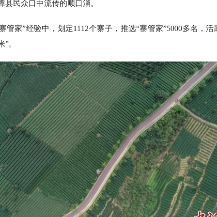
湄潭县民众口中流传的顺口溜。
家”经验中，划定1112个寨子，推选“寨管家”5000多名，
米”。