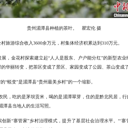
贵州湄潭县种植的茶叶。 瞿宏伦 摄
村旅游综合收入3600余万元，村集体经济积累达到310万元。
，金花村探索建立起“人人是股东、户户能分红”的新型农业
村的华丽转变，把茶区变成了景区、家园变成了公园、茶山变成
“蜕变”是湄潭县“贵州最美乡村”的一个缩影。
民，吃的是茅坝贡米，喝的是湄潭翠芽，住的是黔北民居，行
湄潭县当地人的生活写照。
“寨管家”乡村治理模式，提升了基层社会治理水平。“‘寨管