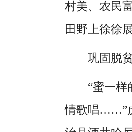
村美、农民
田野上徐徐
巩固脱贫成
“蜜一样的
情歌唱……”