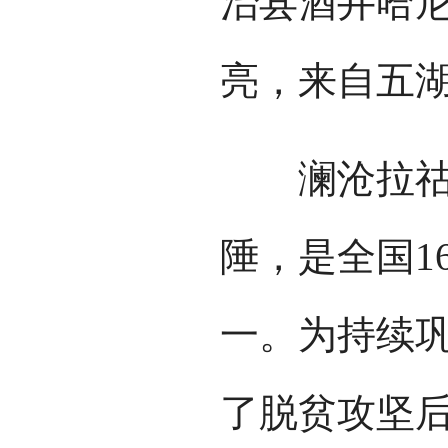
治县酒井哈
亮，来自五
澜沧拉祜族
陲，是全国1
一。为持续
了脱贫攻坚