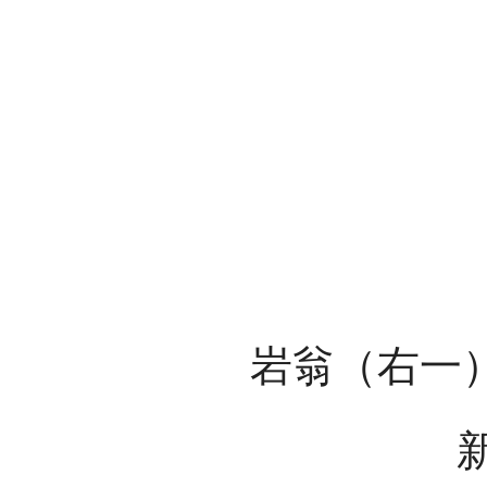
岩翁（右一