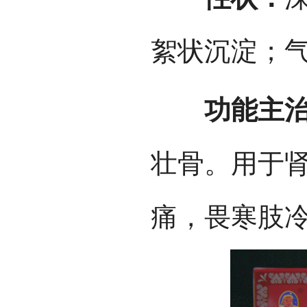
絮状沉淀；
功能主
壮骨。用于
痛，畏寒肢