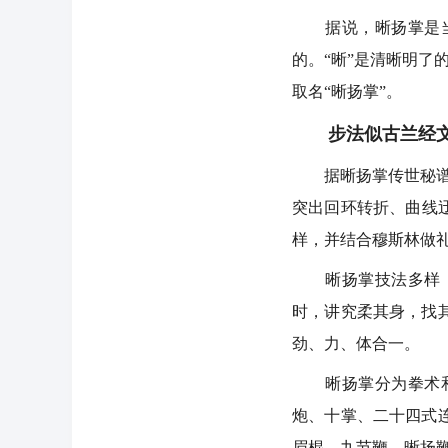
据说，晰扬掌是当时
的。“晰”是清晰明了
取名“晰扬掌”。
步法似古兰经
据晰扬掌传世秘谱记
突出回环转折、曲线
样，并结合穆斯林做
晰扬掌技法多样，灵
时，讲究柔其身，找
劲、力、体合一。
晰扬掌分为拳术和兵
炮、十掌、二十四式
眉棍、九节鞭、晰扬