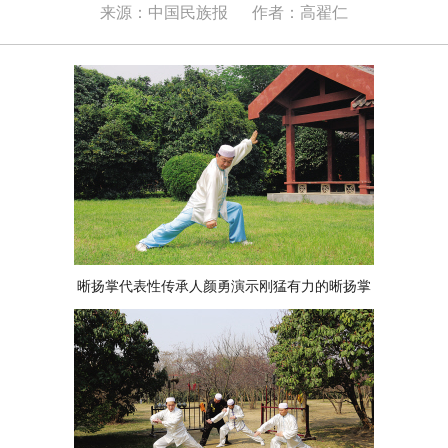
来源：中国民族报
作者：高翟仁
晰扬掌代表性传承人颜勇演示刚猛有力的晰扬掌