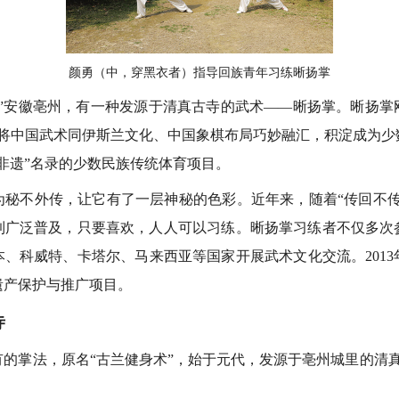
颜勇（中，穿黑衣者）指导回族青年习练晰扬掌
安徽亳州，有一种发源于清真古寺的武术——晰扬掌。晰扬掌
，将中国武术同伊斯兰文化、中国象棋布局巧妙融汇，积淀成为
非遗”名录的少数民族传统体育项目。
不外传，让它有了一层神秘的色彩。近年来，随着“传回不传
到广泛普及，只要喜欢，人人可以习练。晰扬掌习练者不仅多次
、科威特、卡塔尔、马来西亚等国家开展武术文化交流。201
遗产保护与推广项目。
寺
掌法，原名“古兰健身术”，始于元代，发源于亳州城里的清真寺