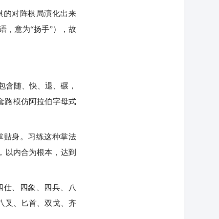
棋的对阵棋局演化出来
语，意为“扬手”），故
包含随、快、退、碾，
套路模仿阿拉伯字母式
掌贴身。习练这种掌法
，以内合为根本，达到
四仕、四象、四兵、八
八叉、匕首、双戈、齐