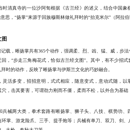
清真寺的一位沙阿訇根据《古兰经》的述义，结合中国象
的意思，“扬掌”来源于回族穆斯林做礼拜时的“抬克米尔”（阿拉伯
文图
载，晰扬掌共有365个动作，强调柔、烈、凶、猛、威，步法
迂回，“步走三角梅花式，恰似古兰经文图”。其中，有不少招式
礼拜时的动作，反映了晰扬掌与伊斯兰文化的巧妙融合。
活多变，招招意明，式式相应，随意变式，意动式随，以
其穴，击其要害，可谓劲力刚而不僵，柔而不松，以外合为基础
械两大类，拳术套路有晰扬掌、狮子头、八技、棋势功、
连环掌、游龙险爪、三手、提手炮等；兵械有单刀、双刀、剑、
鞭、大枪、春秋大刀等。