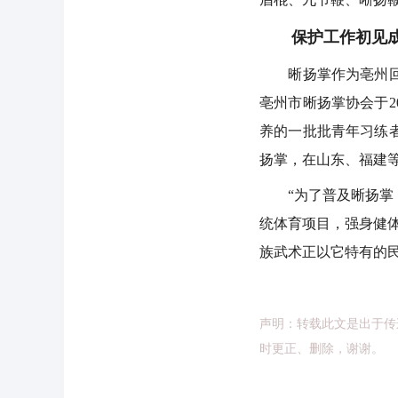
保护工作初见
晰扬掌作为亳州回族
亳州市晰扬掌协会于2
养的一批批青年习练者
扬掌，在山东、福建
“为了普及晰扬掌，
统体育项目，强身健
族武术正以它特有的
声明：转载此文是出于传
时更正、删除，谢谢。