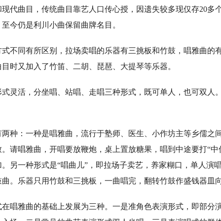
代曲目，传统曲目靠艺人口传心授，因遗失较多现仅存20多
，至今仍是利川小曲保留曲牌名目。
不同有所区别，拉场卖唱的乐器有三挑板和竹鼓，唱雅曲的有
曲目时又加入了竹笛、二胡、琵琶、大提琴等乐器。
灵活，分坐唱、站唱、走唱三种形式，既可单人，也可双人。
种：一种是唱雅曲，流行于塾师、医生、小作坊主等乡儒之间
致。请唱雅曲，开唱要放鞭炮，桌上置放糖果，唱到中途要打“中
加。另一种形式是“唱曲儿”，即拉场子卖艺，养家糊口，单人演
鼓曲。乐器只用竹鼓和三挑板，一曲唱完，翻转竹鼓作盛钱器皿
唱雅曲的基础上发展为三种。一是准角色表演形式，即部分演