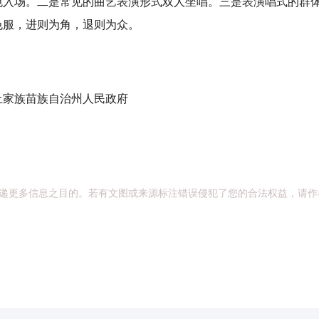
入场。二是常见的曲艺表演形式双人坐唱。三是表演唱式的群体表
色服，进则为角，退则为众。
家族苗族自治州人民政府
递更多信息之目的。若有文图或来源标注错误侵犯了您的合法权益，请作