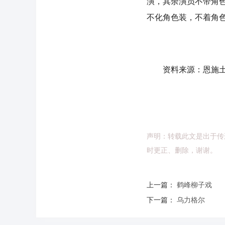
演，其余演员不带角色
不化角色装，不着角
资料来源：恩施土
声明：转载此文是出于传
时更正、删除，谢谢。
上一篇：
鹤峰柳子戏
下一篇：
乌力格尔