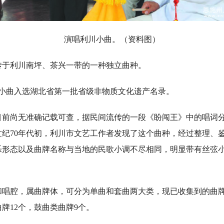
演唱利川小曲。（资料图）
利川南坪、茶兴一带的一种独立曲种。
川小曲入选湖北省第一批省级非物质文化遗产名录。
尚无准确记载可查，据民间流传的一段《盼闯王》中的唱词分
世纪70年代初，利川市文艺工作者发现了这个曲种，经过整理、
乐形态以及曲牌名称与当地的民歌小调不尽相同，明显带有丝弦
腔，属曲牌体，可分为单曲和套曲两大类，现已收集到的曲牌共
曲牌12个，鼓曲类曲牌9个。