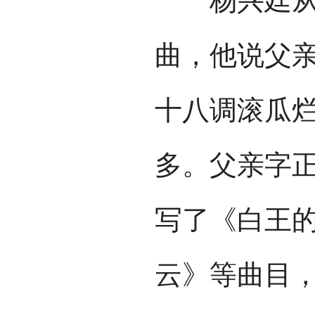
杨兴廷从小
曲，他说父
十八调滚瓜
多。父亲字
写了《白王
云》等曲目