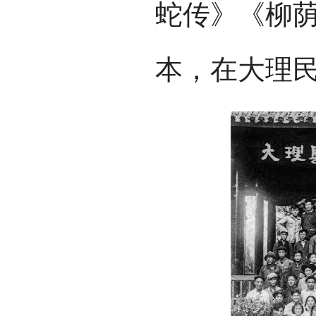
蛇传》《柳
本，在大理