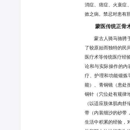
消症、痞症、火衰症
效之病。禁忌对患有
蒙医传统正骨
蒙古人骑马驰骋于草
了较原始而独特的民
医疗术等传统医疗经验
论和与实际操作的内
疗、护理和功能锻炼
能）、青铜镜（患处
铜针（穴位处有规律
（以适应肢体肌肉舒
带（内装细沙的砂带
生活中积累的经验，对