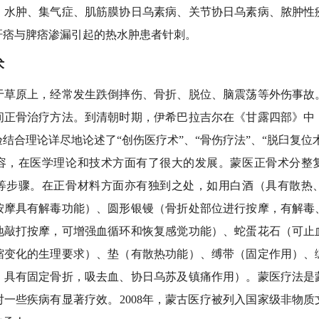
、水肿、集气症、肌筋膜协日乌素病、关节协日乌素病、脓肿性
肝痞与脾痞渗漏引起的热水肿患者针刺。
术
原上，经常发生跌倒摔伤、骨折、脱位、脑震荡等外伤事故
间正骨治疗方法。到清朝时期，伊希巴拉吉尔在《甘露四部》中
结合理论详尽地论述了“创伤医疗术”、“骨伤疗法”、“脱臼复位术
容，在医学理论和技术方面有了很大的发展。蒙医正骨术分整
等步骤。在正骨材料方面亦有独到之处，如用白酒（具有散热
按摩具有解毒功能）、圆形银镘（骨折处部位进行按摩，有解毒
地敲打按摩，可增强血循环和恢复感觉功能）、蛇蛋花石（可止
缩变化的生理要求）、垫（有散热功能）、缚带（固定作用）、
，具有固定骨折，吸去血、协日乌苏及镇痛作用）。蒙医疗法是
一些疾病有显著疗效。2008年，蒙古医疗被列入国家级非物