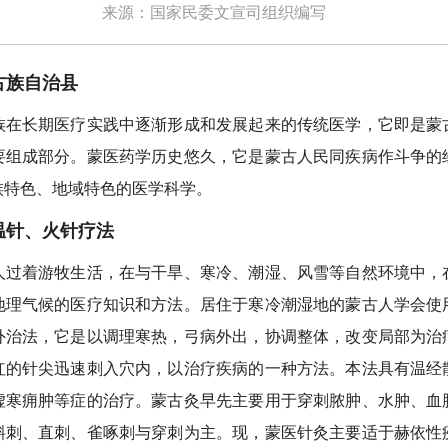
来源：国家民委文宣司组织编写
族自治县
长期医疗实践中逐渐形成和发展起来的传统医学，它即是蒙
要组成部分。蒙医药学历史悠久，它是蒙古人民同疾病作斗争的
族特色、地域特色的医学科学。
针、火针疗法
着游牧生活，在与干旱、寒冷、潮湿、风雪等自然环境中，
地理气候的医疗知识和方法。居住于寒冷潮湿地的蒙古人学会使
外治法，它是以调理寒热，弓病外出，协调整体，改变局部为治
红的针尖迅速刺入穴内，以治疗疾病的一种方法。本法具有温经
虚寒痈肿等症的治疗。蒙古灸早先主要用于穿刺脓肿、水肿、血
斜刺、直刺、雀啄刺与穿刺为主。现，蒙医针灸主要适于赫依性